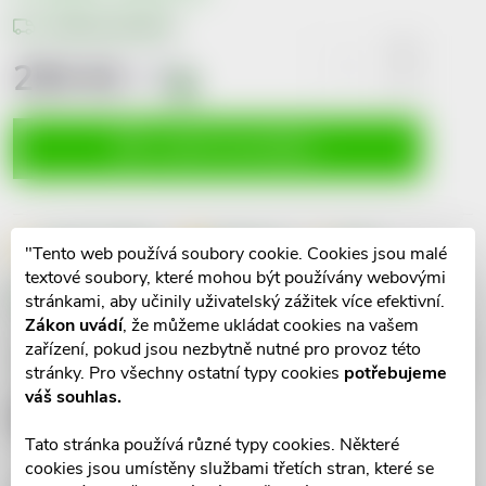
Možnosti doručení
250 Kč
včetně
DPH
i
Měrná
cena:
VLOŽIT DO KOŠÍKU
Dotaz k produktu
Hlídací pes
Sdílet
"Tento web používá soubory cookie. Cookies jsou malé
textové soubory, které mohou být používány webovými
Značka:
stránkami, aby učinily uživatelský zážitek více efektivní.
Allnature
Zákon uvádí
, že můžeme ukládat cookies na vašem
zařízení, pokud jsou nezbytně nutné pro provoz této
Popis produktu
stránky. Pro všechny ostatní typy cookies
potřebujeme
váš souhlas.
Detailní popis produktu
Tato stránka používá různé typy cookies. Některé
cookies jsou umístěny službami třetích stran, které se