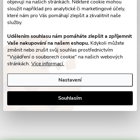
objevují na našich stránkách. Některé cookie mohou
sloužit například pro analytické či marketingové účely,
které nám pro Vás pomáhají zlepšit a zkvalitnit naše
služby.
Udělením souhlasu nám pomáháte zlepšit a zpříjemnit
Vaše nakupování na našem eshopu.
Kdykoli můžete
změnit nebo zrušit svůj souhlas prostřednictvím
"Vyjádření o souborech cookie" na našich webových
stránkách.
Více informací.
Parametry produktu
Nastavení
Recenze
Diskuse
Souhlasím