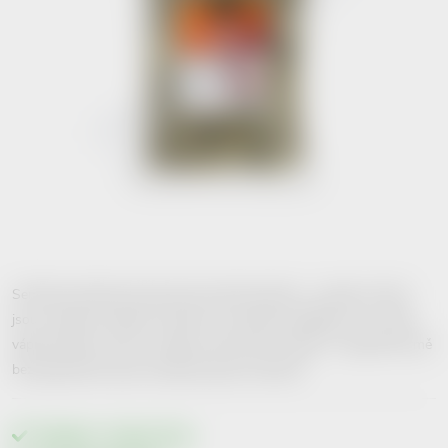
Semínka obsahují nenasycené mastné kyseliny – omega 3, které
jsou vhodným zdrojem vitamínů a minerálů, například: A, E, zinek,
vápník, železo, fosfor, mangan, měď, selen, draslík. V nejčistší formě
bez jakýchkoliv úprav obsahují nejvíce vitamínů.
Skladem v eshopu
10 ks