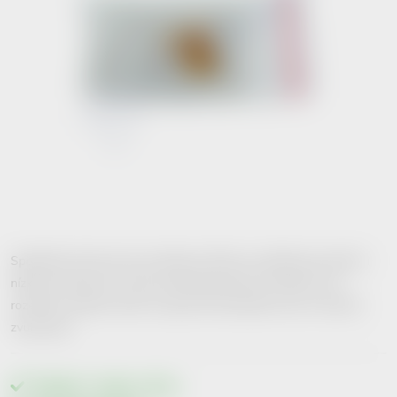
Spolehlivě chrání sluch do hladiny 100 db ve středních,vysokých i
nízkých frekvencích. Jejich použití jednoduché. Plastifony se
rozehřejí v dlaních, lehce se upraví do kónického tvaru a vloží do
zvukovodu.
Skladem v eshopu
>10 ks