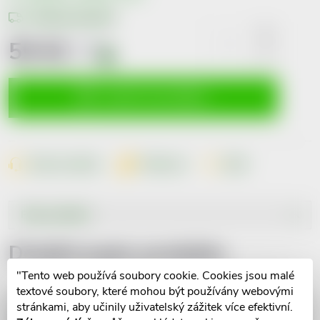
Možnosti doručení
59 Kč
včetně
DPH
i
Měrná
cena:
VLOŽIT DO KOŠÍKU
Dotaz k produktu
Hlídací pes
Sdílet
Popis produktu
Detailní popis produktu
"Tento web používá soubory cookie. Cookies jsou malé
textové soubory, které mohou být používány webovými
stránkami, aby učinily uživatelský zážitek více efektivní.