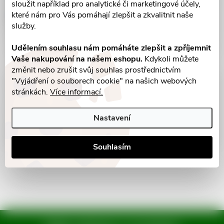
sloužit například pro analytické či marketingové účely,
které nám pro Vás pomáhají zlepšit a zkvalitnit naše
služby.
Udělením souhlasu nám pomáháte zlepšit a zpříjemnit
Vaše nakupování na našem eshopu.
Kdykoli můžete
změnit nebo zrušit svůj souhlas prostřednictvím
"Vyjádření o souborech cookie" na našich webových
Parametry produktu
stránkách.
Více informací.
Recenze
Nastavení
Diskuse
Souhlasím