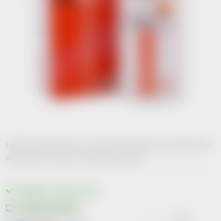
Panthehair kondicioner pro snadné rozčesávání vlasů obsahuje 4%
dexpanthenolu a látky s antistatickými účinky.
Skladem v eshopu
>10 ks
Možnosti doručení