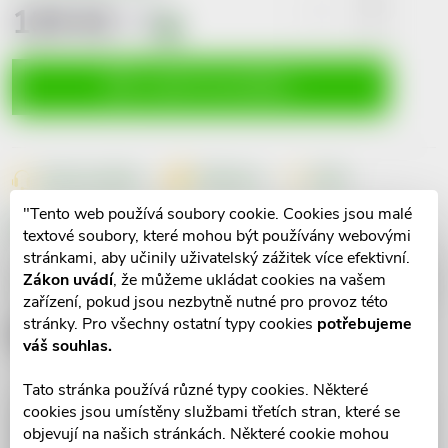
130 Kč
včetně
DPH
i
Měrná
cena:
VLOŽIT DO KOŠÍKU
Dotaz k produktu
Hlídací pes
Sdílet
"Tento web používá soubory cookie. Cookies jsou malé
Značka:
Dr.Muller
textové soubory, které mohou být používány webovými
stránkami, aby učinily uživatelský zážitek více efektivní.
Zákon uvádí
, že můžeme ukládat cookies na vašem
Popis produktu
zařízení, pokud jsou nezbytně nutné pro provoz této
stránky. Pro všechny ostatní typy cookies
potřebujeme
Detailní popis produktu
váš souhlas.
Tato stránka používá různé typy cookies. Některé
cookies jsou umístěny službami třetích stran, které se
objevují na našich stránkách. Některé cookie mohou