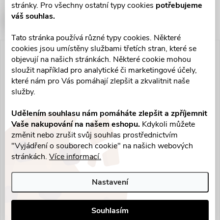
stránky. Pro všechny ostatní typy cookies
potřebujeme
váš souhlas.
Tato stránka používá různé typy cookies. Některé
cookies jsou umístěny službami třetích stran, které se
Akce
objevují na našich stránkách. Některé cookie mohou
sloužit například pro analytické či marketingové účely,
které nám pro Vás pomáhají zlepšit a zkvalitnit naše
služby.
Udělením souhlasu nám pomáháte zlepšit a zpříjemnit
Vaše nakupování na našem eshopu.
Kdykoli můžete
změnit nebo zrušit svůj souhlas prostřednictvím
"Vyjádření o souborech cookie" na našich webových
Elmex Gelee stm.gel 1x25mg
stránkách.
Více informací.
195 Kč
Nastavení
Skladem v lékárně
>10 ks
Souhlasím