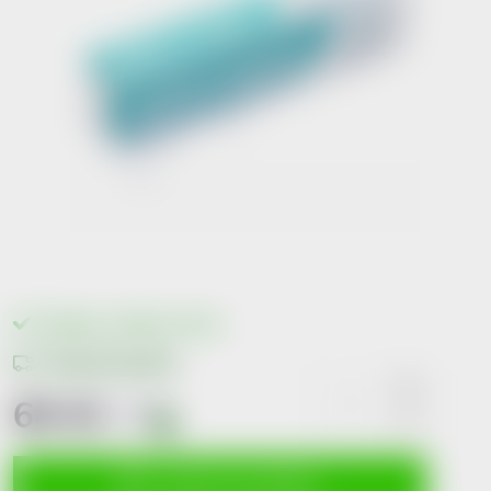
Skladem v lékárně
>10 ks
Možnosti doručení
68 Kč
včetně
DPH
i
Měrná
cena:
VLOŽIT DO KOŠÍKU