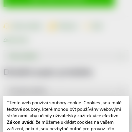
Dotaz k produktu
Hlídací pes
Sdílet
Značka:
Elmex
Popis produktu
Detailní popis produktu
Parametry produktu
"Tento web používá soubory cookie. Cookies jsou malé
Recenze
textové soubory, které mohou být používány webovými
stránkami, aby učinily uživatelský zážitek více efektivní.
Diskuse
Zákon uvádí
, že můžeme ukládat cookies na vašem
zařízení, pokud jsou nezbytně nutné pro provoz této