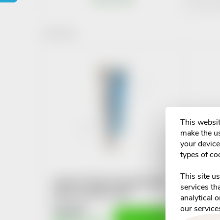
r
1
items total
o
L
d
i
u
s
c
This websit
t
make the us
t
your device 
o
types of co
s
f
This site u
ApaCare Repair korekční zubní
o
services th
pasta na opravy 30ml
p
analytical 
our service
€16,58
r
ADD TO CART