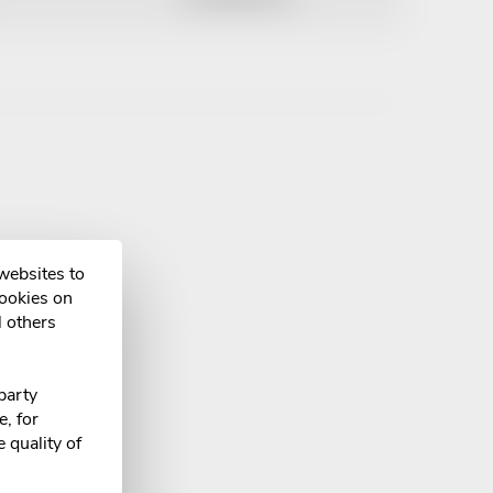
 websites to
cookies on
l others
party
, for
 quality of