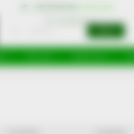
+420 353 826 264
eshop@nonrx.cz
SEARCH
íže
Péče o tělo
Doplňky stravy
Dě
LEAST EXPENSIVE
MOST EXPENSIVE