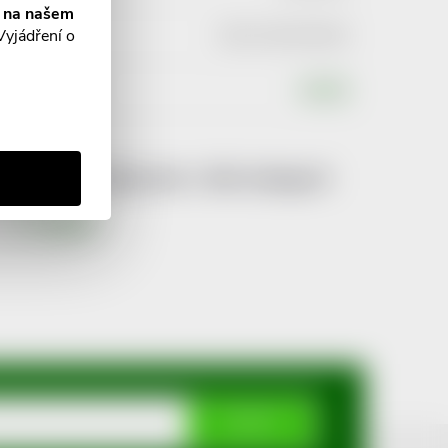
í na našem
Vyjádření o
EAN
:
8591285058609
Výrobce
:
MAXIS
Produkt naleznete v této kategorii
Lýtkové
ODEBÍRAT