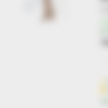
Kód 
S
7
Měr
cena
Znač