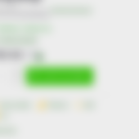
Neohodnoceno
Podrobnosti hodnocení
produktu:
8591285058609
kladem v eshopu
5 ks
Možnosti doručení
63 Kč
včetně
DPH
i
ná
:
VLOŽIT DO KOŠÍKU
Dotaz k produktu
Hlídací pes
Sdílet
Tisk
ka:
Maxis