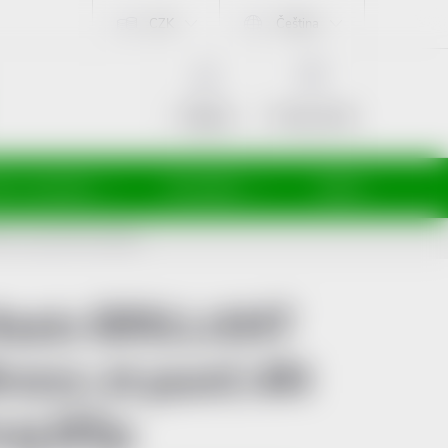
CZK
Čeština
NÁKUPNÍ
KOŠÍK
Prázdný košík
Přihlášení
ti a maminky
Kosmetika
Veterina
nz-st.punč.4N kraj.BŠp
axis BRILLANT
ronz-st.punč.4N
raj.BŠp