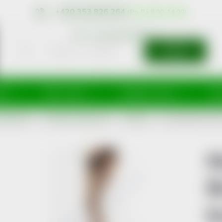
+420 353 826 264
eshop@nonRx.cz
HLEDAT
íže
Péče o tělo
Doplňky stravy
Dě
 kompresní
Punčochy kompresivní
Lýtkové
Maxis BRILLANT Bro
M
B
k