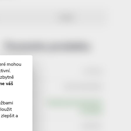
DISKUZE
Parametry produktu:
teré mohou
tivní.
Hmotnost
:
0.205 kg
ezbytně
me váš
EAN
:
8591285058609
Typ
Registrovaný zdravotnický
lužbami
loužit
produktu
:
prostředek
zlepšit a
ZP kód
:
5000467