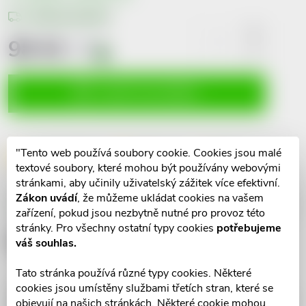
Možnosti doručení
98 Kč
včetně
DPH
i
Měrná
cena:
VLOŽIT DO KOŠÍKU
"Tento web používá soubory cookie. Cookies jsou malé
Dotaz k produktu
Hlídací pes
Sdílet
textové soubory, které mohou být používány webovými
stránkami, aby učinily uživatelský zážitek více efektivní.
Zákon uvádí
, že můžeme ukládat cookies na vašem
Popis produktu
zařízení, pokud jsou nezbytně nutné pro provoz této
stránky. Pro všechny ostatní typy cookies
potřebujeme
Detailní popis produktu
váš souhlas.
Tato stránka používá různé typy cookies. Některé
cookies jsou umístěny službami třetích stran, které se
objevují na našich stránkách. Některé cookie mohou