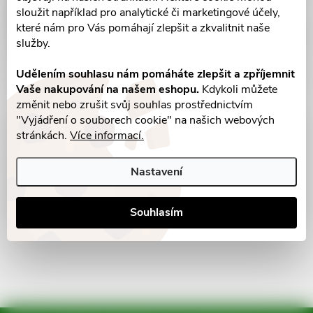
sloužit například pro analytické či marketingové účely,
které nám pro Vás pomáhají zlepšit a zkvalitnit naše
služby.
Udělením souhlasu nám pomáháte zlepšit a zpříjemnit
Vaše nakupování na našem eshopu.
Kdykoli můžete
změnit nebo zrušit svůj souhlas prostřednictvím
"Vyjádření o souborech cookie" na našich webových
Parametry produktu
stránkách.
Více informací.
Recenze
Nastavení
Diskuse
Souhlasím