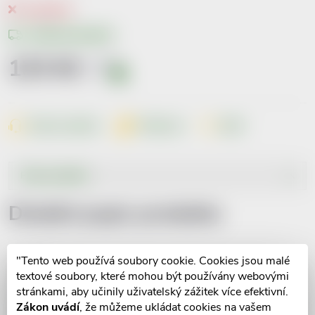
Vyprodáno
Možnosti doručení
133 Kč
včetně
DPH
i
Měrná
cena:
Dotaz k produktu
Hlídací pes
Sdílet
Popis produktu
Detailní popis produktu
"Tento web používá soubory cookie. Cookies jsou malé
textové soubory, které mohou být používány webovými
stránkami, aby učinily uživatelský zážitek více efektivní.
Zákon uvádí
, že můžeme ukládat cookies na vašem