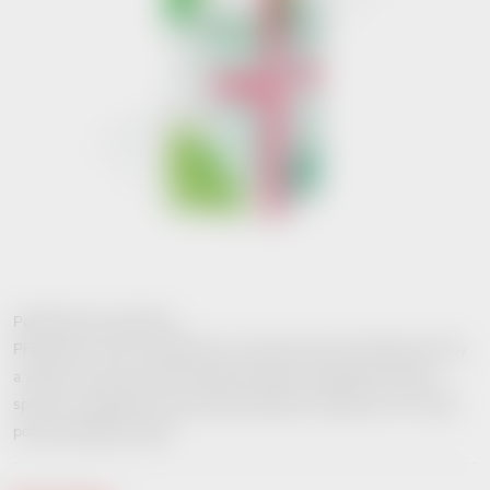
Položka byla vyprodána…
Přípravek je určen k desinfekci na menší povrchové infikované rány
a vředy a povrchová kožní infekční ložiska. Dezinfekční účinek
spočívá v zabránění rozmnožování baktérií a některých virů. Čtěte
pozorně příbalový leták.