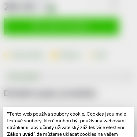
261 Kč
včetně
DPH
i
Měrná
cena:
VLOŽIT DO KOŠÍKU
Dotaz k produktu
Hlídací pes
Sdílet
Popis produktu
Detailní popis produktu
"Tento web používá soubory cookie. Cookies jsou malé
textové soubory, které mohou být používány webovými
stránkami, aby učinily uživatelský zážitek více efektivní.
Zákon uvádí
, že můžeme ukládat cookies na vašem