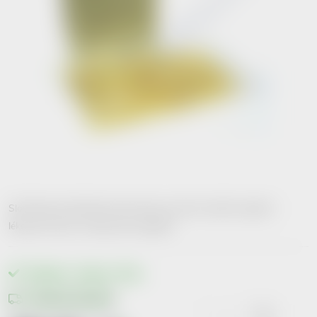
Slouží jako poživatelný obal, který je určený k plnění sypkých
lékových forem a výživových doplňků.
Skladem v eshopu
>10 ks
Možnosti doručení