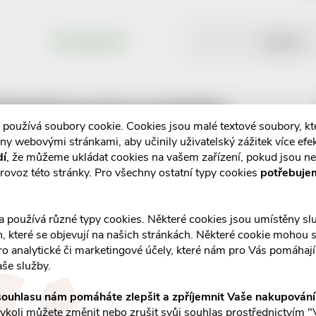
POPIS PRODUKTU
RECENZE
Detailní popis produktu
 používá soubory cookie. Cookies jsou malé textové soubory, k
ny webovými stránkami, aby učinily uživatelský zážitek více efek
dí
, že můžeme ukládat cookies na vašem zařízení, pokud jsou n
rovoz této stránky. Pro všechny ostatní typy cookies
potřebuje
a používá různé typy cookies. Některé cookies jsou umístěny s
an, které se objevují na našich stránkách. Některé cookie mohou s
ro analytické či marketingové účely, které nám pro Vás pomáhají 
aše služby.
ouhlasu nám pomáháte zlepšit a zpříjemnit Vaše nakupován
koli můžete změnit nebo zrušit svůj souhlas prostřednictvím "