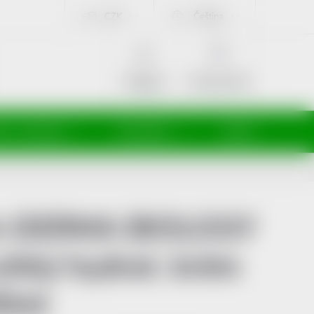
CZK
Čeština
NÁKUPNÍ
KOŠÍK
Prázdný košík
Přihlášení
ti a maminky
Kosmetika
Veterina
-DERMA BIOLOGY
ehký hydrat. krém
0ml