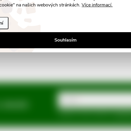
cookie" na našich webových stránkách.
Více informací.
ní
Souhlasím
E-mail
a slevách
Vložením e-mailu souhlasíte s
podmínka