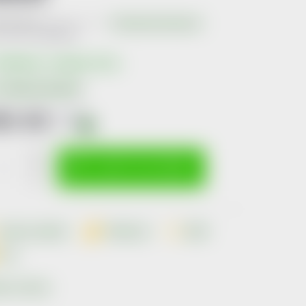
Neohodnoceno
Podrobnosti hodnocení
produktu:
4695160
kladem v eshopu
10 ks
Možnosti doručení
91 Kč
včetně
DPH
i
ná
:
VLOŽIT DO KOŠÍKU
Dotaz k produktu
Hlídací pes
Sdílet
Tisk
ka:
A-Derma