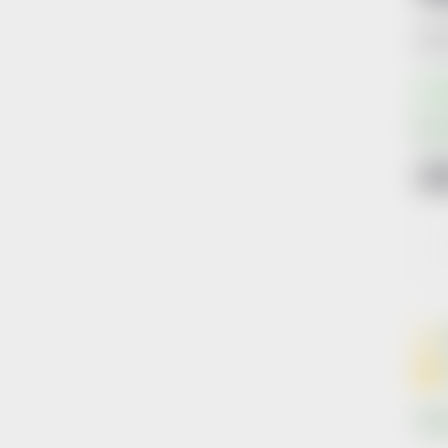
Kód 
S
4
Měr
cena
Znač