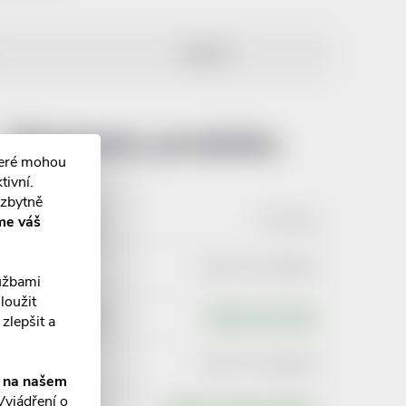
DISKUZE
Parametry produktu:
teré mohou
tivní.
ezbytně
Hmotnost
:
0.055 kg
me váš
EAN
:
3282770146646
lužbami
loužit
Typ produktu
:
Ostatní sortiment
zlepšit a
EAN
:
3282770146646
í na našem
Vyjádření o