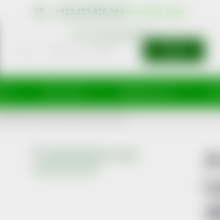
+420 353 826 264
eshop@nonRx.cz
HLEDAT
íže
Péče o tělo
Doplňky stravy
Dě
DERMA BIOLOGY Lehký hydrat. krém 40ml
A
L
4