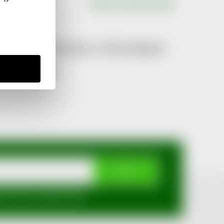
Výrobce
:
PIERRE FABRE DERMO
Produkt naleznete v této kategorii
Hydratace
ODEBÍRAT
mi ochrany osobních údajů