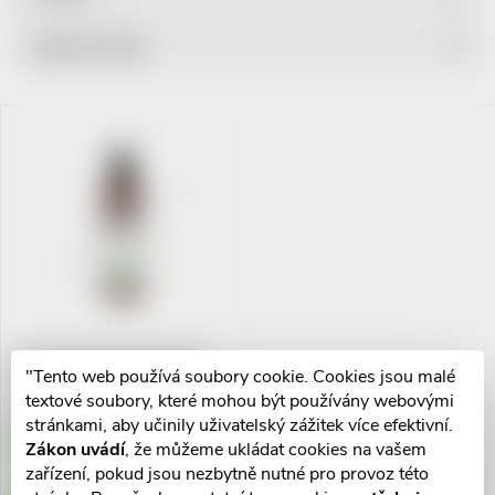
Ř
Nejprodávanější
a
Nejlevnější
V
Nejdražší
z
ý
Abecedně
e
p
n
i
í
s
BULLDOG Original Styling
p
"Tento web používá soubory cookie. Cookies jsou malé
Salt spray+sea salt 150ml
p
textové soubory, které mohou být používány webovými
r
202 Kč
stránkami, aby učinily uživatelský zážitek více efektivní.
r
Zákon uvádí
, že můžeme ukládat cookies na vašem
Skladem v eshopu
10 ks
zařízení, pokud jsou nezbytně nutné pro provoz této
o