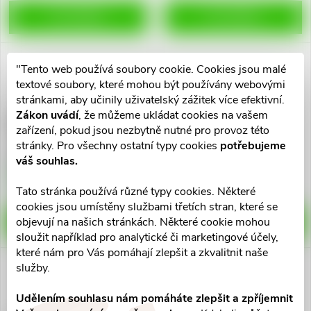
t
DO KOŠÍKU
DO KOŠÍKU
t
ů
ů
"Tento web používá soubory cookie. Cookies jsou malé
textové soubory, které mohou být používány webovými
stránkami, aby učinily uživatelský zážitek více efektivní.
Zákon uvádí
, že můžeme ukládat cookies na vašem
Komprese Vliwasoft
Kompres Atrauman
zařízení, pokud jsou nezbytně nutné pro provoz této
nesteril.10x20cm 6vrstev
ster.10x20cm 30ks 499536
stránky. Pro všechny ostatní typy cookies
potřebujeme
100ks
199 Kč
2 283 Kč
váš souhlas.
Skladem v eshopu
Skladem v eshopu
10 ks
10 ks
Tato stránka používá různé typy cookies. Některé
cookies jsou umístěny službami třetích stran, které se
objevují na našich stránkách. Některé cookie mohou
DO KOŠÍKU
DO KOŠÍKU
sloužit například pro analytické či marketingové účely,
které nám pro Vás pomáhají zlepšit a zkvalitnit naše
služby.
Udělením souhlasu nám pomáháte zlepšit a zpříjemnit