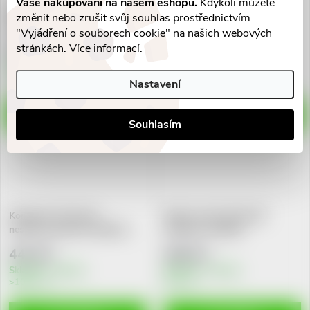
Vaše nakupování na našem eshopu.
Kdykoli můžete
Gáza kompr.ster.Steriko
AB KOMPRES nesterilní
změnit nebo zrušit svůj souhlas prostřednictvím
10x10cm/5ks 8 vr
20x40cm 30ks
"Vyjádření o souborech cookie" na našich webových
stránkách.
Více informací.
8 Kč
246 Kč
Skladem v eshopu
Skladem v eshopu
>10 ks
>10 ks
Nastavení
DO KOŠÍKU
DO KOŠÍKU
Souhlasím
Komprese Vliwazell
Krytí na rány Vliwazell
nester.vys.absorp. 20x40cm
10x10cm ste.60ks
25ks
442 Kč
460 Kč
Skladem v eshopu
Skladem v eshopu
>10 ks
9 ks