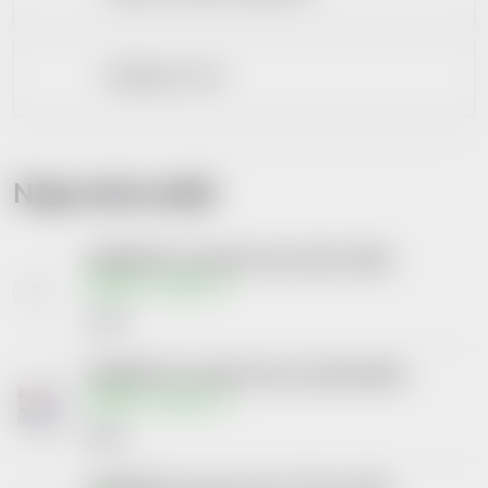
Kompresy na oči
Nejprodávanější
KOMPRES NT nesterilní 4vrstvy 5x5cm 100ks
Skladem v eshopu
31 Kč
KOMPRES NT nesterilní 4vrstvy 10x10cm100ks
Skladem v eshopu
80 Kč