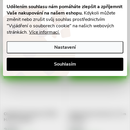
Udělením souhlasu nám pomáháte zlepšit a zpříjemnit
Vaše nakupování na našem eshopu.
Kdykoli můžete
změnit nebo zrušit svůj souhlas prostřednictvím
"Vyjádření o souborech cookie" na našich webových
Obinadlo fixační kohesivní
Obinadlo fixační kohesivní
stránkách.
Více informací.
PEHA-HAFT 10cmx4m
PEHA-HAFT 8cmx4m
46 Kč
39 Kč
Nastavení
Skladem v eshopu
Skladem v eshopu
>10 ks
>10 ks
Souhlasím
DO KOŠÍKU
DO KOŠÍKU
Obinadlo fix.kohesivni PEHA-
Pruban Neo elast.obvaz č.4 1m
HAFT 6cmx4m
30-65cm