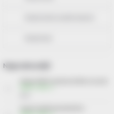
Obinadla elastická samodržící (kohezivní)
Obinadla fixační
Nejprodávanější
FIXAtape STRETCH samofix.obin.10x450cm neon.zelená
Skladem v eshopu
60 Kč
Hartmann Hydrofilni elast.obinadlo 8x4m