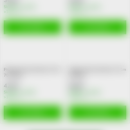
36 Kč
35 Kč
Skladem v eshopu
Skladem v eshopu
>10 ks
>10 ks
DO KOŠÍKU
DO KOŠÍKU
Pruban Neo elast.obvaz č.6 1m
Pruban Neo elast.obvaz č.5 1m
70-120cm
40-90cm
42 Kč
38 Kč
Skladem v eshopu
Skladem v eshopu
>10 ks
>10 ks
DO KOŠÍKU
DO KOŠÍKU