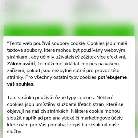
u
12 Kč
1 554 Kč
u
k
Skladem v eshopu
Skladem v eshopu
>10 ks
>10 ks
k
t
DO KOŠÍKU
DO KOŠÍKU
t
ů
"Tento web používá soubory cookie. Cookies jsou malé
ů
textové soubory, které mohou být používány webovými
stránkami, aby učinily uživatelský zážitek více efektivní.
Zákon uvádí
, že můžeme ukládat cookies na vašem
zařízení, pokud jsou nezbytně nutné pro provoz této
stránky. Pro všechny ostatní typy cookies
potřebujeme
Carefix tube elastický síťový
Obinadlo fixační kohesivní
váš souhlas.
obvaz vel.XS 45ks
PEHA-HAFT 12cmx4m
893 Kč
70 Kč
Tato stránka používá různé typy cookies. Některé
Skladem v eshopu
Skladem v eshopu
cookies jsou umístěny službami třetích stran, které se
5 ks
10 ks
objevují na našich stránkách. Některé cookie mohou
sloužit například pro analytické či marketingové účely,
DO KOŠÍKU
DO KOŠÍKU
které nám pro Vás pomáhají zlepšit a zkvalitnit naše
služby.