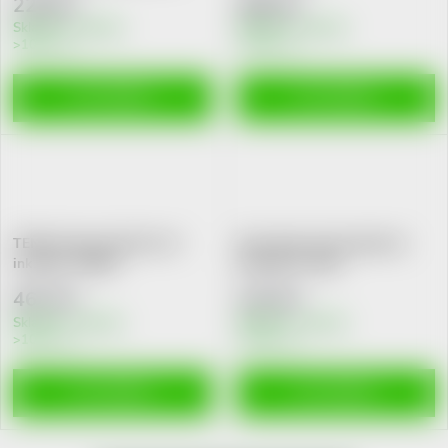
228 Kč
466 Kč
Skladem v eshopu
Skladem v eshopu
>10 ks
>10 ks
DO KOŠÍKU
DO KOŠÍKU
TENA Proskin Slip Plus M
Seni Super inkon.plenkové
ink.30ks 710607
kalhotky S 10ks
467 Kč
210 Kč
Skladem v eshopu
Skladem v eshopu
>10 ks
>10 ks
DO KOŠÍKU
DO KOŠÍKU