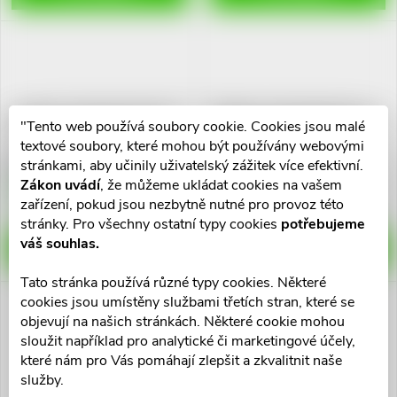
DryNites natah.kalh.chlapci 3-
DryNites natah.kalhot.dívky 3-
"Tento web používá soubory cookie. Cookies jsou malé
4roky/12-21kg/4x16ks
4roky/12-21kg/4x16ks
textové soubory, které mohou být používány webovými
662 Kč
662 Kč
stránkami, aby učinily uživatelský zážitek více efektivní.
Zákon uvádí
, že můžeme ukládat cookies na vašem
Skladem v eshopu
Skladem v eshopu
5 ks
5 ks
zařízení, pokud jsou nezbytně nutné pro provoz této
stránky. Pro všechny ostatní typy cookies
potřebujeme
váš souhlas.
DO KOŠÍKU
DO KOŠÍKU
Tato stránka používá různé typy cookies. Některé
cookies jsou umístěny službami třetích stran, které se
objevují na našich stránkách. Některé cookie mohou
sloužit například pro analytické či marketingové účely,
které nám pro Vás pomáhají zlepšit a zkvalitnit naše
Seni Super Plus
služby.
inkon.plenk.kalho.L 10ks