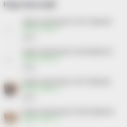
Nejprodávanější
DryNites natah.kalhot.dívky 4-7let/17-30kg/4x16ks
Skladem v eshopu
662 Kč
DryNites natah.kalhot.dívky 13+let/48-60kg/3x11ks
Skladem v eshopu
479 Kč
DryNites natah.kalh.chlapci 4-7let/17-30kg/4x16ks
Skladem v eshopu
662 Kč
DryNites natah.kalhot.dívky 8-13let/30-48kg/4x13ks
Skladem v eshopu