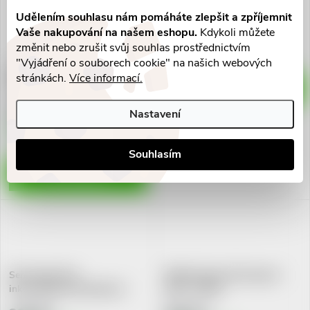
Udělením souhlasu nám pomáháte zlepšit a zpříjemnit
289 Kč
Vaše nakupování na našem eshopu.
Kdykoli můžete
Skladem v eshopu
změnit nebo zrušit svůj souhlas prostřednictvím
>10 ks
"Vyjádření o souborech cookie" na našich webových
Seni Super inkon.plenkové
stránkách.
Více informací.
kalhotky XS 10ks
DO KOŠÍKU
181 Kč
Nastavení
Skladem v eshopu
>10 ks
Souhlasím
DO KOŠÍKU
Seni Super Plus
TENA Proskin Slip Super L
inkon.plenkové kalhotky S
30ks 711404
10ks