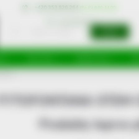
+420 353 826 264
eshop@nonRx.cz
HLEDAT
íže
Péče o tělo
Doplňky stravy
Dě
 CELLS
FYTOFONTANA STEM 
Produkty teprve 