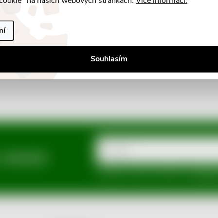
cookie" na našich webových stránkách.
Více informací.
ní
Souhlasím
E-mail
a slevách
Vložením e-mailu souhlasíte s
podmínka