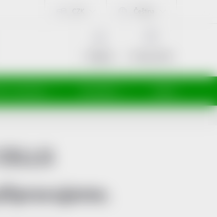
CZK
Čeština
NÁKUPNÍ
KOŠÍK
Prázdný košík
Přihlášení
ti a maminky
Kosmetika
Veterina
CELLS
připravujeme.