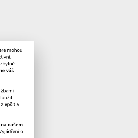
teré mohou
tivní.
ezbytně
me váš
lužbami
loužit
zlepšit a
í na našem
Vyjádření o