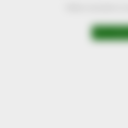
Můžete se ale podívat na os
ZPĚT DO OBCH