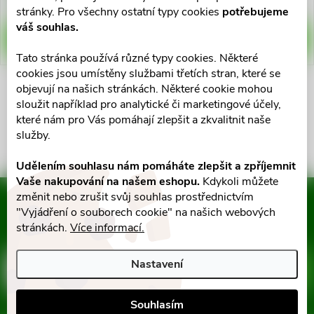
>10 ks
>10 ks
s
stránky. Pro všechny ostatní typy cookies
potřebujeme
p
váš souhlas.
p
DO KOŠÍKU
DO KOŠÍKU
r
Tato stránka používá různé typy cookies. Některé
cookies jsou umístěny službami třetích stran, které se
r
objevují na našich stránkách. Některé cookie mohou
o
O
sloužit například pro analytické či marketingové účely,
o
které nám pro Vás pomáhají zlepšit a zkvalitnit naše
v
d
služby.
d
l
u
Udělením souhlasu nám pomáháte zlepšit a zpříjemnit
u
Vaše nakupování na našem eshopu.
Kdykoli můžete
á
změnit nebo zrušit svůj souhlas prostřednictvím
k
Mějte přehled o novinkách
d
"Vyjádření o souborech cookie" na našich webových
k
a slevách
Z
stránkách.
Více informací.
t
a
t
á
Nastavení
c
ů
E-mail
ODEBÍRAT
ů
p
í
Souhlasím
Vložením e-mailu souhlasíte s
podmínkami ochrany osobních údajů