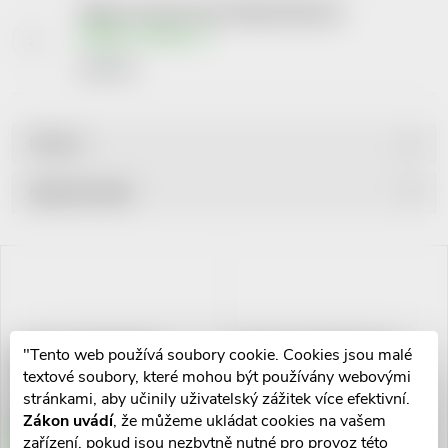
Yellow Curved Tip Articu Reload 45mm,1ks
Skladem v eshopu
6 607 Kč
Filtrovat
Ř
Nejprodávanější
a
Nejlevnější
V
Nejdražší
z
ý
Abecedně
e
p
"Tento web používá soubory cookie. Cookies jsou malé
ZARYS laryngologická
Yellow Curved Tip Articu
špachtle dřevěná nester.100ks
Reload 45mm,1ks
textové soubory, které mohou být používány webovými
n
stránkami, aby učinily uživatelský zážitek více efektivní.
i
47 Kč
6 607 Kč
Zákon uvádí
, že můžeme ukládat cookies na vašem
í
Skladem v eshopu
Skladem v eshopu
zařízení, pokud jsou nezbytně nutné pro provoz této