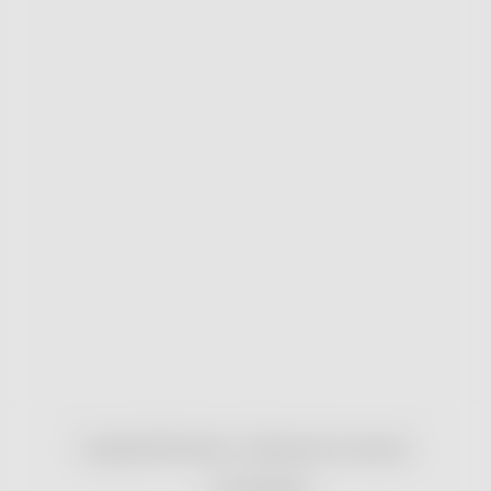
Copyright 2026
nonRx.cz
. Všechna práva vyhrazena.