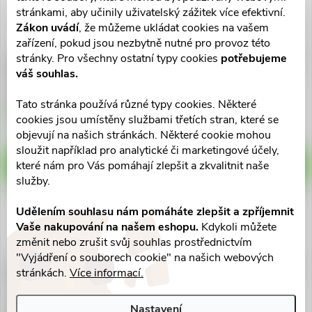
stránkami, aby učinily uživatelský zážitek více efektivní.
Zákon uvádí
, že můžeme ukládat cookies na vašem
zařízení, pokud jsou nezbytně nutné pro provoz této
stránky. Pro všechny ostatní typy cookies
potřebujeme
Planthé Arganový olej
Saloos Bio regener.obličejový
váš souhlas.
regenerační 50 ml
olej Růže 20ml
491 Kč
191 Kč
Tato stránka používá různé typy cookies. Některé
Skladem v eshopu
Skladem v eshopu
cookies jsou umístěny službami třetích stran, které se
>10 ks
10 ks
objevují na našich stránkách. Některé cookie mohou
sloužit například pro analytické či marketingové účely,
které nám pro Vás pomáhají zlepšit a zkvalitnit naše
DO KOŠÍKU
DO KOŠÍKU
služby.
Udělením souhlasu nám pomáháte zlepšit a zpříjemnit
Vaše nakupování na našem eshopu.
Kdykoli můžete
změnit nebo zrušit svůj souhlas prostřednictvím
"Vyjádření o souborech cookie" na našich webových
Saloos Bio regener.obličejový
Saloos Extra bio Šípkový olej
stránkách.
Více informací.
olej Levandule 20ml
20ml
184 Kč
215 Kč
Nastavení