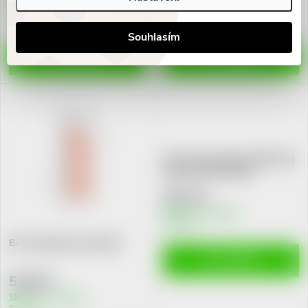
Skladem v eshopu
Skladem v eshopu
10 ks
10 ks
Souhlasím
DO KOŠÍKU
DO KOŠÍKU
Saloos Bio regener.obličej.olej
Argan REVITAL20ml
207 Kč
Skladem v eshopu
10 ks
Bi-Oil pečující olej 125ml
DO KOŠÍKU
519 Kč
Skladem v eshopu