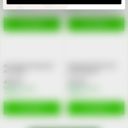
Skladem v eshopu
Skladem v eshopu
>10 ks
2 ks
DO KOŠÍKU
DO KOŠÍKU
ALT-Paranit prev.sprej proti
DR.MULLER VšiVen PLUS
vším 100ml
pr.vš.hnid.120 ml
442 Kč
221 Kč
Skladem v eshopu
Skladem v eshopu
>10 ks
>10 ks
DO KOŠÍKU
DO KOŠÍKU