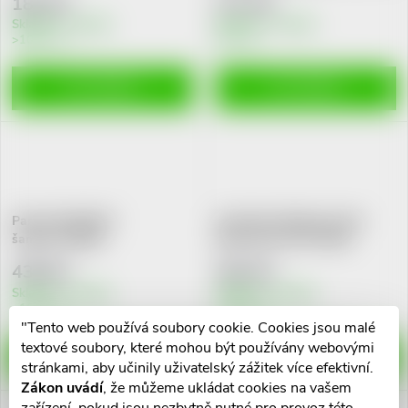
182 Kč
177 Kč
u
k
Skladem v eshopu
Skladem v eshopu
>10 ks
5 ks
k
t
DO KOŠÍKU
DO KOŠÍKU
t
ů
ů
Paranit Radikální
Australian Bodycare Hair
šampon+hřeben
Spray proti vším 150ml
438 Kč
262 Kč
Skladem v eshopu
Skladem v eshopu
>10 ks
>10 ks
"Tento web používá soubory cookie. Cookies jsou malé
textové soubory, které mohou být používány webovými
DO KOŠÍKU
DO KOŠÍKU
stránkami, aby učinily uživatelský zážitek více efektivní.
Zákon uvádí
, že můžeme ukládat cookies na vašem