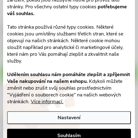
zařízení, pokud jsou nezbytně nutné pro provoz této
stránky. Pro všechny ostatní typy cookies
potřebujeme
váš souhlas.
Tato stránka používá různé typy cookies. Některé
Bioaquanol Kůra-vši
Phyteneo Parasine Rapid
cookies jsou umístěny službami třetích stran, které se
Šam.250ml+Bal.250ml
100ml+spec.hřeben+čepice
objevují na našich stránkách. Některé cookie mohou
371 Kč
351 Kč
sloužit například pro analytické či marketingové účely,
Skladem v eshopu
Skladem v eshopu
které nám pro Vás pomáhají zlepšit a zkvalitnit naše
7 ks
>10 ks
služby.
DO KOŠÍKU
DO KOŠÍKU
Udělením souhlasu nám pomáháte zlepšit a zpříjemnit
Vaše nakupování na našem eshopu.
Kdykoli můžete
změnit nebo zrušit svůj souhlas prostřednictvím
"Vyjádření o souborech cookie" na našich webových
stránkách.
Více informací.
Nastavení
LiQuido DUO Forte šamp. na
Predator Parazit
vši200ml+sér
2x100ml+hřeben
463 Kč
307 Kč
Souhlasím