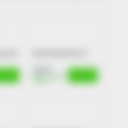
 gel 20g
Dituzdin 60mg tbl.flm.20
234 Kč
 KOŠÍKU
DO KOŠÍKU
Skladem v eshopu
>10 ks