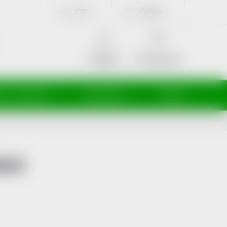
CZK
Čeština
NÁKUPNÍ
KOŠÍK
Prázdný košík
Přihlášení
ti a maminky
Kosmetika
Veterina
ání