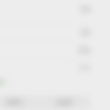
79 Kč
45 Kč
234 Kč
113 Kč
ktů
NEJDRAŽŠÍ
ABECEDNĚ