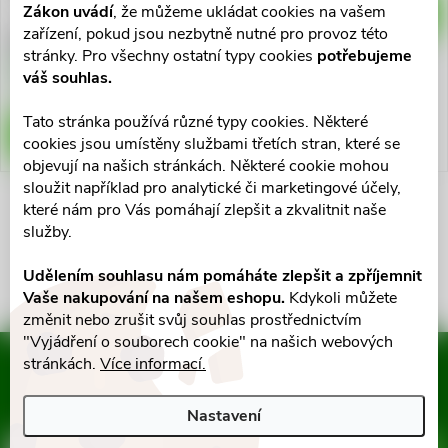
p
p
Zákon uvádí
, že můžeme ukládat cookies na vašem
DO KOŠÍKU
zařízení, pokud jsou nezbytně nutné pro provoz této
r
89 Kč
stránky. Pro všechny ostatní typy cookies
potřebujeme
r
Skladem v eshopu
váš souhlas.
5 ks
o
o
Tato stránka používá různé typy cookies. Některé
DO KOŠÍKU
d
cookies jsou umístěny službami třetích stran, které se
d
objevují na našich stránkách. Některé cookie mohou
u
sloužit například pro analytické či marketingové účely,
které nám pro Vás pomáhají zlepšit a zkvalitnit naše
u
O
služby.
k
k
v
Udělením souhlasu nám pomáháte zlepšit a zpříjemnit
t
Vaše nakupování na našem eshopu.
Kdykoli můžete
l
t
změnit nebo zrušit svůj souhlas prostřednictvím
ů
á
"Vyjádření o souborech cookie" na našich webových
ů
stránkách.
Více informací.
Mějte přehled o novinkách
d
a slevách
Z
Nastavení
a