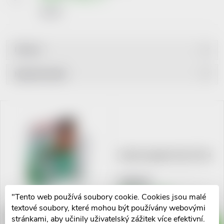
109 Kč
Filtrovat
Ř
Nejprodávanější
a
Nejlevnější
V
Nejdražší
z
ý
Abecedně
e
p
Aknelot regulační krém 75ml
n
i
109 Kč
í
Skladem v eshopu
"Tento web používá soubory cookie. Cookies jsou malé
>10 ks
s
textové soubory, které mohou být používány webovými
Aknelot roll-on lotion 20ml
stránkami, aby učinily uživatelský zážitek více efektivní.