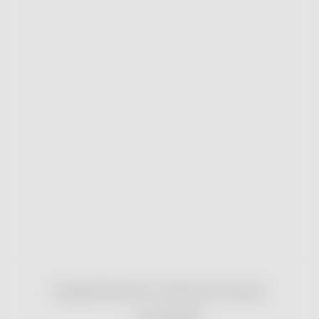
Copyright 2026
nonRx.cz
. Všechna práva vyhrazena.