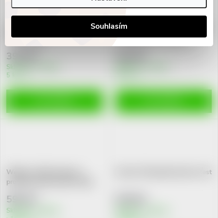
Souhlasím
VITAMIN STATION Rychlotest
VITAMIN STATION Rychlotest
Gluten Alarm
Těhotenský krevní test
393 Kč
410 Kč
Skladem v eshopu
Skladem v eshopu
5 ks
10 ks
DO KOŠÍKU
DO KOŠÍKU
Wellion LUNA testovací
Veroval Chlamydie domaci test
proužky kyseli.močová 10ks
595 Kč
578 Kč
Skladem v eshopu
Skladem v eshopu