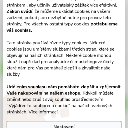
stránkami, aby učinily uživatelský zážitek více efektivní.
Zákon uvádí
, že můžeme ukládat cookies na vašem
zařízení, pokud jsou nezbytně nutné pro provoz této
stránky. Pro všechny ostatní typy cookies
potřebujeme
VITAMIN STATION Rychlotest
váš souhlas.
CRP C-reaktivní protein
320 Kč
Tato stránka používá různé typy cookies. Některé
Skladem v eshopu
cookies jsou umístěny službami třetích stran, které se
5 ks
objevují na našich stránkách. Některé cookie mohou
VITAMIN STATION Rychlotest
sloužit například pro analytické či marketingové účely,
Streptococcus A
které nám pro Vás pomáhají zlepšit a zkvalitnit naše
DO KOŠÍKU
služby.
410 Kč
Skladem v eshopu
Udělením souhlasu nám pomáháte zlepšit a zpříjemnit
10 ks
Vaše nakupování na našem eshopu.
Kdykoli můžete
změnit nebo zrušit svůj souhlas prostřednictvím
DO KOŠÍKU
"Vyjádření o souborech cookie" na našich webových
stránkách.
Více informací.
Nastavení