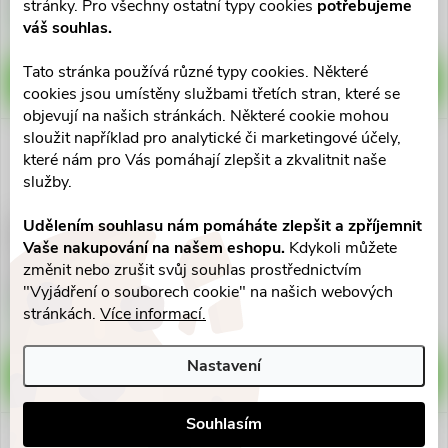
stránky. Pro všechny ostatní typy cookies
potřebujeme
Skladem v eshopu
Skladem v eshopu
váš souhlas.
>10 ks
>10 ks
Tato stránka používá různé typy cookies. Některé
DO KOŠÍKU
DO KOŠÍKU
cookies jsou umístěny službami třetích stran, které se
objevují na našich stránkách. Některé cookie mohou
sloužit například pro analytické či marketingové účely,
které nám pro Vás pomáhají zlepšit a zkvalitnit naše
služby.
Udělením souhlasu nám pomáháte zlepšit a zpříjemnit
Clotrimazole Recordati 10mg/g
Canesten krém
Vaše nakupování na našem eshopu.
Kdykoli můžete
crm.1x50g
crm.1x20g/200mg
změnit nebo zrušit svůj souhlas prostřednictvím
169 Kč
161 Kč
"Vyjádření o souborech cookie" na našich webových
Skladem v eshopu
Skladem v eshopu
stránkách.
Více informací.
>10 ks
>10 ks
Nastavení
DO KOŠÍKU
DO KOŠÍKU
Souhlasím