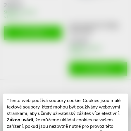
209 Kč
Skladem v eshopu
>10 ks
Imazol krempasta 10mg/g
drm.pst.30g
DO KOŠÍKU
174 Kč
Skladem v eshopu
>10 ks
DO KOŠÍKU
"Tento web používá soubory cookie. Cookies jsou malé
textové soubory, které mohou být používány webovými
Canesten 10mg/g crm.50g
Clotrimazole Recordati 10mg/g
stránkami, aby učinily uživatelský zážitek více efektivní.
crm.1x20g
Zákon uvádí
, že můžeme ukládat cookies na vašem
zařízení, pokud jsou nezbytně nutné pro provoz této
311 Kč
91 Kč