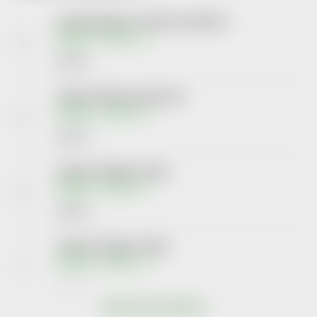
Lamisil 10mg/g crm.1x15g II+membrána
Skladem v eshopu
342 Kč
Cotylena 200mg vag.tbl.nob.3
Skladem v eshopu
131 Kč
Cotylena 10mg/g crm.20g
Skladem v eshopu
120 Kč
Cotylena 10mg/g crm.50g
Skladem v eshopu
184 Kč
Zobrazit více produktů