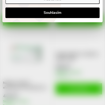
Skladem v eshopu
Skladem v eshopu
10 ks
6 ks
Souhlasím
DO KOŠÍKU
DO KOŠÍKU
FungeX náplast na nehtovou
mykózu 14ks
509 Kč
Skladem v eshopu
>10 ks
Náplast Curafix H
elast.fixovací 15cmx10m 1ks
DO KOŠÍKU
404 Kč
Skladem v eshopu