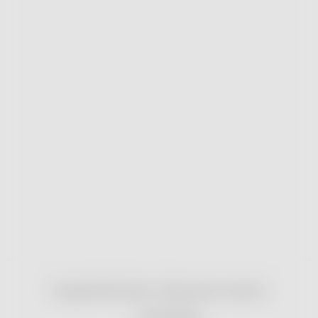
Copyright 2026
nonRx.cz
. Všechna práva vyhrazena.