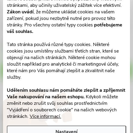
stránkami, aby učinily uživatelský zážitek více efektivní.
Zákon uvádí
, že můžeme ukládat cookies na vašem
zařízení, pokud jsou nezbytně nutné pro provoz této
stránky. Pro všechny ostatní typy cookies
potřebujeme
Actolind w Gel 50ml
WATER-JEL burn jel chladící
váš souhlas.
gel 80ml
511 Kč
218 Kč
Tato stránka používá různé typy cookies. Některé
Skladem v eshopu
Skladem v eshopu
cookies jsou umístěny službami třetích stran, které se
>10 ks
>10 ks
objevují na našich stránkách. Některé cookie mohou
sloužit například pro analytické či marketingové účely,
které nám pro Vás pomáhají zlepšit a zkvalitnit naše
DO KOŠÍKU
DO KOŠÍKU
služby.
Udělením souhlasu nám pomáháte zlepšit a zpříjemnit
Vaše nakupování na našem eshopu.
Kdykoli můžete
změnit nebo zrušit svůj souhlas prostřednictvím
"Vyjádření o souborech cookie" na našich webových
Zelená Země CBD náplasti
Viacell NS111 náplasti na
stránkách.
Více informací.
20mg 12ks
cesty 40x5ks
345 Kč
417 Kč
Nastavení