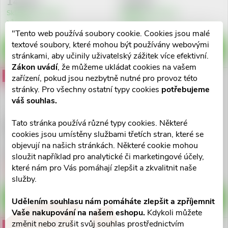
148 Kč
128 Kč
Skladem v eshopu
Skladem v eshopu
>10 ks
>10 ks
"Tento web používá soubory cookie. Cookies jsou malé
textové soubory, které mohou být používány webovými
DO KOŠÍKU
DO KOŠÍKU
stránkami, aby učinily uživatelský zážitek více efektivní.
Zákon uvádí
, že můžeme ukládat cookies na vašem
Akce
zařízení, pokud jsou nezbytně nutné pro provoz této
stránky. Pro všechny ostatní typy cookies
potřebujeme
váš souhlas.
Tato stránka používá různé typy cookies. Některé
Iboval Rapid 400mg
Ibolex 200mg tbl.flm. 20 I
cps.mol.10new
cookies jsou umístěny službami třetích stran, které se
objevují na našich stránkách. Některé cookie mohou
49 Kč
89 Kč
sloužit například pro analytické či marketingové účely,
Skladem v eshopu
které nám pro Vás pomáhají zlepšit a zkvalitnit naše
Vyprodáno
>10 ks
služby.
ZOBRAZIT
DO KOŠÍKU
Udělením souhlasu nám pomáháte zlepšit a zpříjemnit
Vaše nakupování na našem eshopu.
Kdykoli můžete
změnit nebo zrušit svůj souhlas prostřednictvím
Akce
Akce