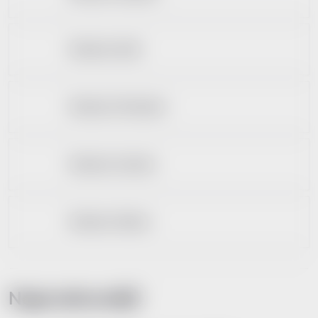
Bioderma Nodé
Bioderma Photoderm
Bioderma Sensibio
Bioderma Sébium
Nejprodávanější