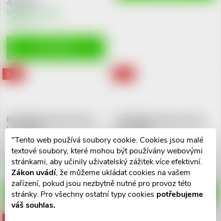
r
452 Kč
r
Skladem v eshopu
>10 ks
o
o
DO KOŠÍKU
d
d
u
2 + 1
2 + 1
u
k
k
BIODERMA Sébium Kerato+
BIODERMA Sébium Kerato+
t
body 150ml
Cover 30ml
t
"Tento web používá soubory cookie. Cookies jsou malé
541 Kč
521 Kč
ů
textové soubory, které mohou být používány webovými
ů
Skladem v eshopu
Skladem v eshopu
stránkami, aby učinily uživatelský zážitek více efektivní.
10 ks
>10 ks
Zákon uvádí
, že můžeme ukládat cookies na vašem
zařízení, pokud jsou nezbytně nutné pro provoz této
DO KOŠÍKU
DO KOŠÍKU
stránky. Pro všechny ostatní typy cookies
potřebujeme
váš souhlas.
2 + 1
2 + 1