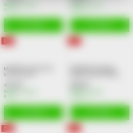
Skladem v eshopu
Skladem v eshopu
10 ks
>10 ks
DO KOŠÍKU
DO KOŠÍKU
2 + 1
2 + 1
BIODERMA Sensibio AR+
BIODERMA Photoderm
SOS spray 70ml
Xdefense fluid 02 SPF50+
40ml
433 Kč
669 Kč
Skladem v eshopu
Skladem v eshopu
9 ks
>10 ks
DO KOŠÍKU
DO KOŠÍKU
2 + 1
2 + 1