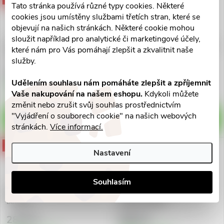
Tato stránka používá různé typy cookies. Některé
cookies jsou umístěny službami třetích stran, které se
objevují na našich stránkách. Některé cookie mohou
sloužit například pro analytické či marketingové účely,
BIODERMA Atoderm Sprchový
BIODERMA Sensibio H2O eye
které nám pro Vás pomáhají zlepšit a zkvalitnit naše
olej 1L
125ml II
služby.
659 Kč
433 Kč
Udělením souhlasu nám pomáháte zlepšit a zpříjemnit
Skladem v eshopu
Skladem v eshopu
>10 ks
>10 ks
Vaše nakupování na našem eshopu.
Kdykoli můžete
změnit nebo zrušit svůj souhlas prostřednictvím
"Vyjádření o souborech cookie" na našich webových
DO KOŠÍKU
DO KOŠÍKU
stránkách.
Více informací.
2 + 1
2 + 1
Nastavení
Souhlasím
BIODERMA Atoderm testovací
BIODERMA Sensibio H2O s
balíček
pumpou 500ml
282 Kč
580 Kč