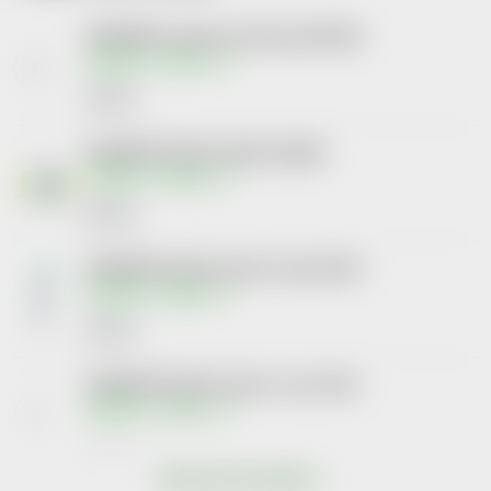
BIODERMA Atoderm sprchový gel 500ml
Skladem v eshopu
452 Kč
BIODERMA Sébium dárkový balíček
Skladem v eshopu
661 Kč
BIODERMA Sébium Kerato+ body 150ml
Skladem v eshopu
541 Kč
BIODERMA Sébium Kerato+ Cover 30ml
Skladem v eshopu
521 Kč
Zobrazit více produktů