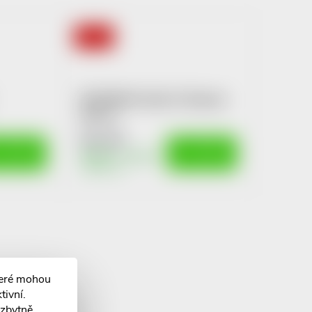
2 + 1
BIODERMA Nodé A Šampon
400 ml
511 Kč
 KOŠÍKU
DO KOŠÍKU
Skladem v eshopu
>10 ks
teré mohou
tivní.
ezbytně