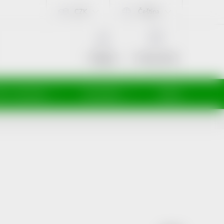
CZK
Čeština
NÁKUPNÍ
KOŠÍK
Prázdný košík
Přihlášení
ti a maminky
Kosmetika
Veterina