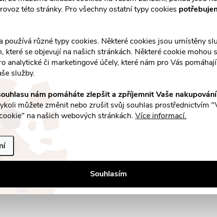
511 Kč
k
rovoz této stránky. Pro všechny ostatní typy cookies
potřebuje
DO KOŠÍKU
u
Skladem v eshopu
4 ks
t
k
a používá různé typy cookies. Některé cookies jsou umístěny s
an, které se objevují na našich stránkách. Některé cookie mohou s
ů
ro analytické či marketingové účely, které nám pro Vás pomáhají 
t
O
aše služby.
ů
v
ouhlasu nám pomáháte zlepšit a zpříjemnit Vaše nakupován
koli můžete změnit nebo zrušit svůj souhlas prostřednictvím "
cookie" na našich webových stránkách.
Více informací.
á
ní
d
a
Souhlasím
c