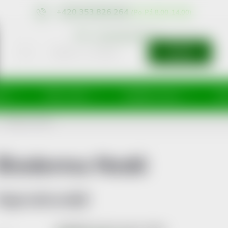
+420 353 826 264
eshop@nonRx.cz
HLEDAT
íže
Péče o tělo
Doplňky stravy
Dě
Bioderma Nodé
Bioderma Nodé
Nejprodávanější