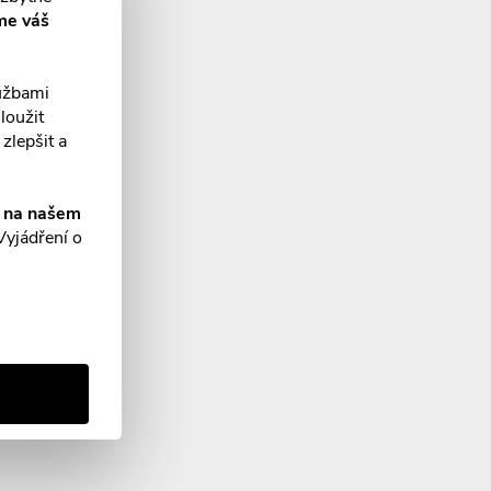
me váš
lužbami
loužit
zlepšit a
í na našem
Vyjádření o