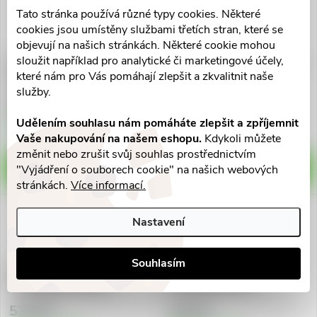
Tato stránka používá různé typy cookies. Některé
cookies jsou umístěny službami třetích stran, které se
objevují na našich stránkách. Některé cookie mohou
sloužit například pro analytické či marketingové účely,
Banminth 21.62mg/g
Prazitel Plus tbl.104 VET a.u.v.
které nám pro Vás pomáhají zlepšit a zkvalitnit naše
perorál.pasta-psy 24g
služby.
368 Kč
2 393 Kč
Skladem v eshopu
Skladem v eshopu
Udělením souhlasu nám pomáháte zlepšit a zpříjemnit
>10 ks
2 ks
Vaše nakupování na našem eshopu.
Kdykoli můžete
změnit nebo zrušit svůj souhlas prostřednictvím
DO KOŠÍKU
DO KOŠÍKU
"Vyjádření o souborech cookie" na našich webových
stránkách.
Více informací.
Nastavení
Souhlasím
Drontal Dog Flavour
Drontal Dog Flavour
XL525/504/175mg tbl2
150/144/50mg tbl.2
539 Kč
219 Kč