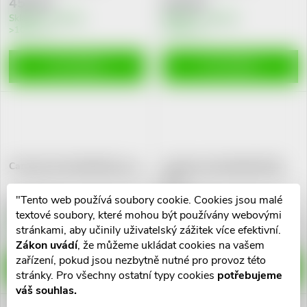
455 Kč
224 Kč
u
k
Skladem v eshopu
Skladem v eshopu
>10 ks
>10 ks
k
t
DO KOŠÍKU
DO KOŠÍKU
t
ů
ů
Caniverm forte tbl.6x0.7g a.u.v.
Caniverm mite tbl.6x0.175g
a.u.v.
"Tento web používá soubory cookie. Cookies jsou malé
247 Kč
222 Kč
textové soubory, které mohou být používány webovými
Skladem v eshopu
Skladem v eshopu
stránkami, aby učinily uživatelský zážitek více efektivní.
>10 ks
>10 ks
Zákon uvádí
, že můžeme ukládat cookies na vašem
zařízení, pokud jsou nezbytně nutné pro provoz této
DO KOŠÍKU
DO KOŠÍKU
stránky. Pro všechny ostatní typy cookies
potřebujeme
váš souhlas.