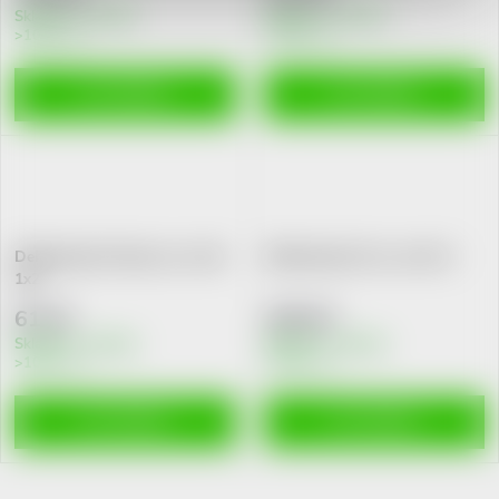
Skladem v eshopu
Skladem v eshopu
>10 ks
>10 ks
DO KOŠÍKU
DO KOŠÍKU
Dehinel plus Flavour a.u.v. tbl.
Dehinel plus XL a.u.v. tbl. 2
1x2
61 Kč
169 Kč
Skladem v eshopu
Skladem v eshopu
>10 ks
>10 ks
DO KOŠÍKU
DO KOŠÍKU