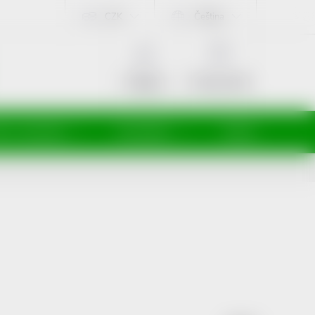
CZK
Čeština
NÁKUPNÍ
KOŠÍK
Prázdný košík
Přihlášení
ti a maminky
Kosmetika
Veterina