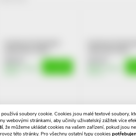
z
V
e
ý
n
p
Pyunkang Yul hydratační
Pyunkang Yul čistící 
pleťový krém 100ml
citlivou pleť 150ml
462 Kč
187 Kč
p
DO KOŠÍKU
DO
Skladem v eshopu
Skladem v eshopu
s
5 ks
10 ks
r
p
o
r
d
 používá soubory cookie. Cookies jsou malé textové soubory, k
o
Pyunkang Yul výživný pleťový
Pyunkang Yul hydrata
ny webovými stránkami, aby učinily uživatelský zážitek více efek
u
dí
, že můžeme ukládat cookies na vašem zařízení, pokud jsou n
krém 100ml
pleťový krém 50ml
d
rovoz této stránky. Pro všechny ostatní typy cookies
potřebuje