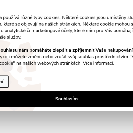
477 Kč
250 Kč
k
DO KOŠÍKU
DO
u
Skladem v eshopu
Skladem v eshopu
5 ks
5 ks
t
a používá různé typy cookies. Některé cookies jsou umístěny s
k
an, které se objevují na našich stránkách. Některé cookie mohou s
ro analytické či marketingové účely, které nám pro Vás pomáhají 
ů
aše služby.
t
O
ouhlasu nám pomáháte zlepšit a zpříjemnit Vaše nakupován
ů
v
koli můžete změnit nebo zrušit svůj souhlas prostřednictvím "
cookie" na našich webových stránkách.
Více informací.
á
ní
d
Souhlasím
a
c