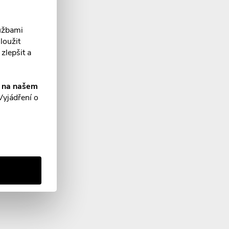
 KOŠÍKU
lužbami
loužit
zlepšit a
í na našem
Vyjádření o