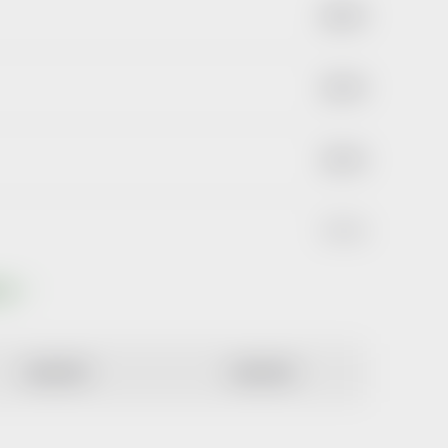
462 Kč
187 Kč
187 Kč
477 Kč
ktů
NEJDRAŽŠÍ
ABECEDNĚ