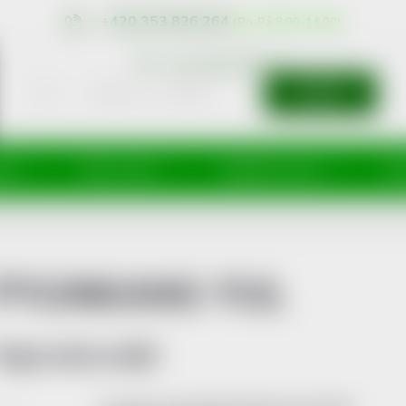
+420 353 826 264
eshop@nonRx.cz
HLEDAT
íže
Péče o tělo
Doplňky stravy
Dě
PYUNKANG YUL
Nejprodávanější