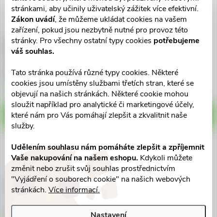
stránkami, aby učinily uživatelský zážitek více efektivní.
Zákon uvádí
, že můžeme ukládat cookies na vašem
zařízení, pokud jsou nezbytně nutné pro provoz této
stránky. Pro všechny ostatní typy cookies
potřebujeme
MOVit Maca 600 mg+Ženšen
JAMIESON Koenzym Q10
váš souhlas.
100mg Premium cps.90
120mg cps.60
400 Kč
629 Kč
Tato stránka používá různé typy cookies. Některé
Skladem v eshopu
Skladem v eshopu
cookies jsou umístěny službami třetích stran, které se
>10 ks
5 ks
objevují na našich stránkách. Některé cookie mohou
sloužit například pro analytické či marketingové účely,
které nám pro Vás pomáhají zlepšit a zkvalitnit naše
DO KOŠÍKU
DO KOŠÍKU
služby.
Udělením souhlasu nám pomáháte zlepšit a zpříjemnit
Vaše nakupování na našem eshopu.
Kdykoli můžete
změnit nebo zrušit svůj souhlas prostřednictvím
"Vyjádření o souborech cookie" na našich webových
Biotta Snídaně BIO 500ml
SPEED 8 10 amp. mango
stránkách.
Více informací.
149 Kč
549 Kč
Nastavení