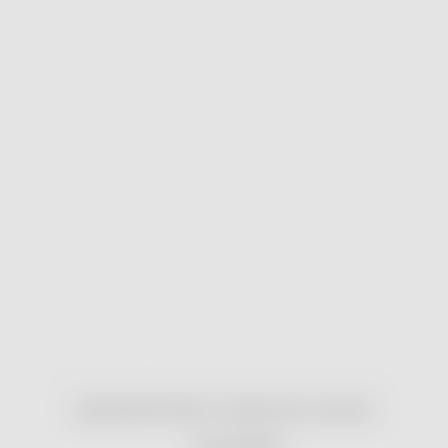
Copyright 2026
nonRx.cz
. Všechna práva vyhrazena.