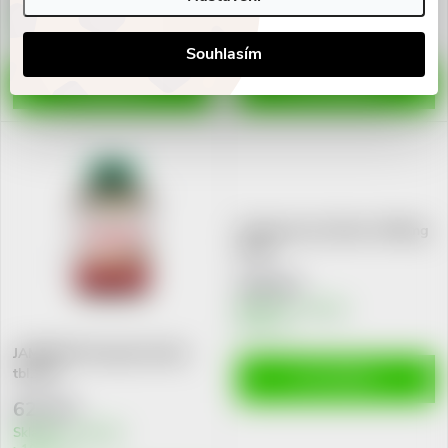
Skladem v eshopu
Skladem v eshopu
10 ks
3 ks
Souhlasím
ZOBRAZIT
DO KOŠÍKU
VitaHarmony Ženšen 1000mg
tbl.90
349 Kč
Skladem v eshopu
10 ks
JAMIESON Korejský ženšen
tbl.100
DO KOŠÍKU
622 Kč
Skladem v eshopu