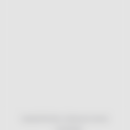
Copyright 2026
nonRx.cz
. Všechna práva vyhrazena.