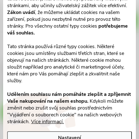
Vyprodáno
stránkami, aby učinily uživatelský zážitek více efektivní.
Zákon uvádí
, že můžeme ukládat cookies na vašem
zařízení, pokud jsou nezbytně nutné pro provoz této
ZOBRAZIT
stránky. Pro všechny ostatní typy cookies
potřebujeme
váš souhlas.
Tato stránka používá různé typy cookies. Některé
cookies jsou umístěny službami třetích stran, které se
objevují na našich stránkách. Některé cookie mohou
Mediket Plus šampon
Mediket Ictamo šampon
sloužit například pro analytické či marketingové účely,
suché,mast.lupy 200m
mast.lupy,seb.180
které nám pro Vás pomáhají zlepšit a zkvalitnit naše
služby.
571 Kč
701 Kč
Skladem v eshopu
Skladem v eshopu
Udělením souhlasu nám pomáháte zlepšit a zpříjemnit
>10 ks
>10 ks
Vaše nakupování na našem eshopu.
Kdykoli můžete
změnit nebo zrušit svůj souhlas prostřednictvím
DO KOŠÍKU
DO KOŠÍKU
"Vyjádření o souborech cookie" na našich webových
stránkách.
Více informací.
Nastavení