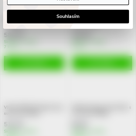
Souhlasím
RP Kerium gelový šampon
ALPECIN Medicinal Šampon
mast.lupy
p.lupům 200ml
587 Kč
133 Kč
Skladem v eshopu
Skladem v eshopu
7 ks
3 ks
DO KOŠÍKU
DO KOŠÍKU
VICHY DERCOS Šampon lupy
Přírodní šampon proti lupům s
suché vlasy 200ml
Tea Tree Oil 200ml
511 Kč
83 Kč
Skladem v eshopu
Skladem v eshopu