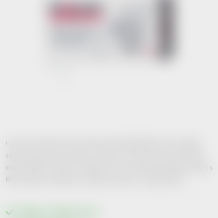
De-press obsahuje silnou dávku kozlíku lékařského pro dosažení
duševní pohody, vyrovnání se stresem a šafrán setý pro dosažení
dobré nálady. Funkčnost doplňku stravy synergicky doplňuje vitamin
B6 a hořčík v kombinaci s extrakty 4 bylin a L-tryptofanem.
Skladem v lékárně
>10 ks