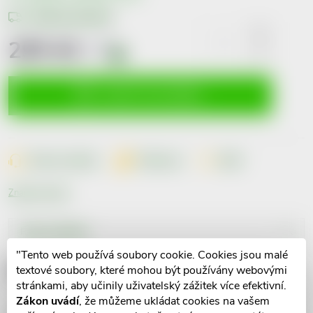
Možnosti doručení
295 Kč
včetně
DPH
i
Měrná
cena:
VLOŽIT DO KOŠÍKU
Dotaz k produktu
Hlídací pes
Sdílet
Značka:
Simply
Popis produktu
"Tento web používá soubory cookie. Cookies jsou malé
Detailní popis produktu
textové soubory, které mohou být používány webovými
stránkami, aby učinily uživatelský zážitek více efektivní.
Zákon uvádí
, že můžeme ukládat cookies na vašem