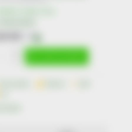
kladem v eshopu
>10 ks
Možnosti doručení
24 Kč
včetně
DPH
i
ná
:
VLOŽIT DO KOŠÍKU
Dotaz k produktu
Hlídací pes
Sdílet
Tisk
ka:
Betadine