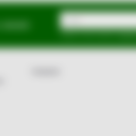
E-mail
a slevách
Vložením e-mailu souhlasíte s
podmínka
Facebook
by