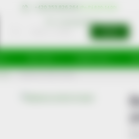
+420 353 826 264
eshop@nonRx.cz
HLEDAT
íže
Péče o tělo
Doplňky stravy
Dě
a rány
Betadine liq.1x30ml (H) zelený
B
(
Kód 