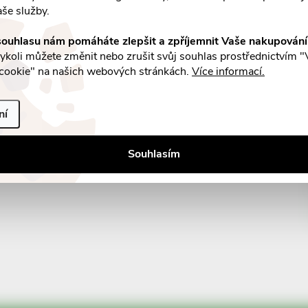
aše služby.
ouhlasu nám pomáháte zlepšit a zpříjemnit Vaše nakupován
koli můžete změnit nebo zrušit svůj souhlas prostřednictvím "
cookie" na našich webových stránkách.
Více informací.
ní
Souhlasím