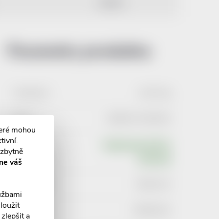
DISKUZE
Parametry produktu:
Hmotnost
:
0.047 kg
EAN
:
5995327165530
teré mohou
tivní.
Typ
Registrovaný léčivý
ezbytně
produktu
:
přípravek
me váš
SÚKL kód
:
0062315
lužbami
loužit
ATC kód
:
D08AG02
zlepšit a