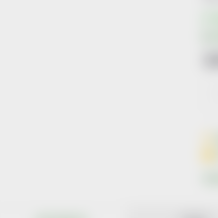
S
1
Měr
cena
Znač