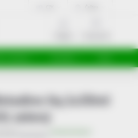
CZK
Čeština
NÁKUPNÍ
KOŠÍK
Prázdný košík
Přihlášení
ti a maminky
Kosmetika
Veterina
etadine liq.1x30ml
H) zelený
Neohodnoceno
Podrobnosti hodnocení
produktu:
7680342820561