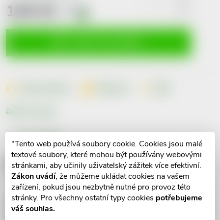
149 Kč
včetně
DPH
i
Měrná
cena:
VLOŽIT DO KOŠÍKU
Dotaz k produktu
Hlídací pes
Sdílet
Značka:
Curaprox
Popis produktu
"Tento web používá soubory cookie. Cookies jsou malé
textové soubory, které mohou být používány webovými
Detailní popis produktu
stránkami, aby učinily uživatelský zážitek více efektivní.
Zákon uvádí
, že můžeme ukládat cookies na vašem
zařízení, pokud jsou nezbytně nutné pro provoz této
stránky. Pro všechny ostatní typy cookies
potřebujeme
váš souhlas.