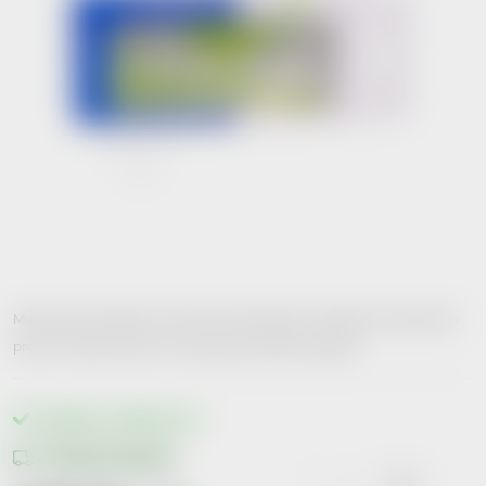
Mezizubní kartáček je určený k dokonalému vyčištění mezizubních
prostor. Řada "prime" je vhodná pro 95% uživatelů.
Skladem v lékárně
1 ks
Možnosti doručení