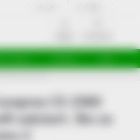
CZK
Čeština
NÁKUPNÍ
KOŠÍK
Prázdný košík
Přihlášení
ti a maminky
Kosmetika
Veterina
ft zub.kart. 3ks za cenu 2
uraprox CS 1560
oft zub.kart. 3ks za
enu 2