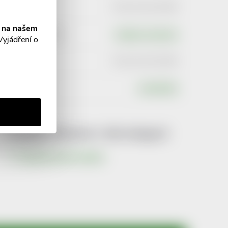
EAN
:
7612412422399
í na našem
Typ produktu
:
Ostatní sortiment
Vyjádření o
EAN
:
7612412422399
Výrobce
:
CURADEN
Produkt naleznete v této kategorii
Klasické zubní kartáčky