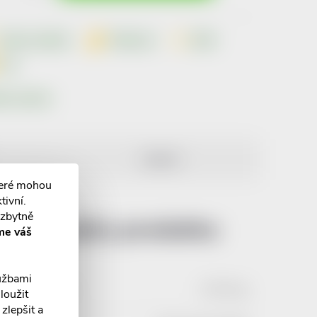
Dotaz k produktu
Hlídací pes
Sdílet
Tisk
ka:
Curaprox
DISKUZE
teré mohou
tivní.
ezbytně
Parametry produktu:
me váš
lužbami
Hmotnost
:
0.054 kg
loužit
zlepšit a