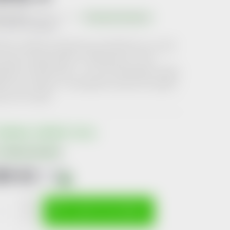
Neohodnoceno
Podrobnosti hodnocení
produktu:
2746221
vrdší z měkkých kartáčků řady CURAPROX pro ty, kteří
 zvyklí na tvrdší kartáčky. S 1560 jemnými, rovně
řiženými CUREN vlákny – s více než trojnásobkem vláken
ého zub. kartáčku – čistí efektivně a začne Vás svádět k
sti. 3ks -blister.
kladem v lékárně
>10 ks
Možnosti doručení
99 Kč
včetně
DPH
i
ná
:
VLOŽIT DO KOŠÍKU