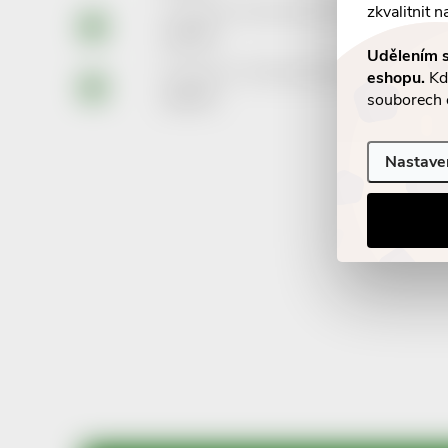
zkvalitnit n
Cannaderm Thermolka AKUT 125 ml
245 Kč
Udělením s
Piracetam AL 1200mg tbl.flm.60
eshopu.
Kdy
209 Kč
souborech 
Nastave