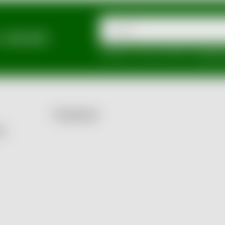
E-mail
a slevách
Vložením e-mailu souhlasíte s
podmínka
Facebook
by