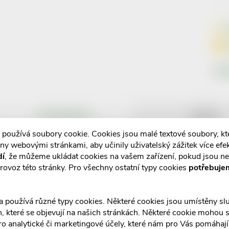
Znač
POPIS PRODUKTU
RECENZE
 používá soubory cookie. Cookies jsou malé textové soubory, k
ny webovými stránkami, aby učinily uživatelský zážitek více efek
dí
, že můžeme ukládat cookies na vašem zařízení, pokud jsou n
Detailní popis produktu
rovoz této stránky. Pro všechny ostatní typy cookies
potřebuje
a používá různé typy cookies. Některé cookies jsou umístěny s
an, které se objevují na našich stránkách. Některé cookie mohou s
ro analytické či marketingové účely, které nám pro Vás pomáhají 