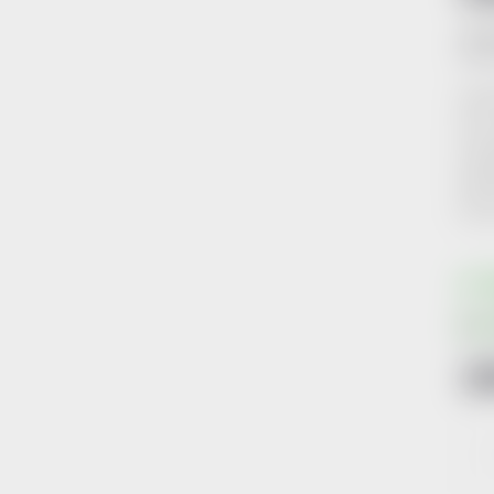
Kód 
Nejt
jsou
zast
běžn
jemno
S
2
Měr
cena