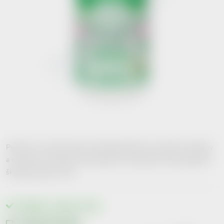
Psyllium Dr. Popova Detox obsahují jedinečnou kombinaci vlákniny
a rostlinných extraktů, která přispívá k odstranění nahromaděných
škodlivých látek v těle.
Skladem v eshopu
>10 ks
Možnosti doručení