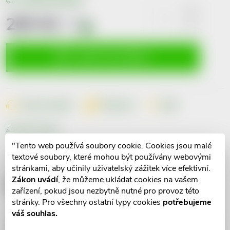
265 Kč
včetně
DPH
i
Měrná
cena:
VLOŽIT DO KOŠÍKU
Dotaz k produktu
Hlídací pes
Sdílet
Značka:
Dr.Popov
"Tento web používá soubory cookie. Cookies jsou malé
textové soubory, které mohou být používány webovými
Popis produktu
stránkami, aby učinily uživatelský zážitek více efektivní.
Zákon uvádí
, že můžeme ukládat cookies na vašem
Detailní popis produktu
zařízení, pokud jsou nezbytně nutné pro provoz této
stránky. Pro všechny ostatní typy cookies
potřebujeme
váš souhlas.