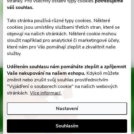
stránky. Pro všechny ostatní typy cookies
potřebujeme
o
váš souhlas.
DO KOŠÍKU
d
d
Tato stránka používá různé typy cookies. Některé
u
cookies jsou umístěny službami třetích stran, které se
u
objevují na našich stránkách. Některé cookie mohou
O
k
sloužit například pro analytické či marketingové účely,
k
v
které nám pro Vás pomáhají zlepšit a zkvalitnit naše
služby.
t
l
t
Udělením souhlasu nám pomáháte zlepšit a zpříjemnit
ů
á
Vaše nakupování na našem eshopu.
Kdykoli můžete
ů
Mějte přehled o novinkách
změnit nebo zrušit svůj souhlas prostřednictvím
d
a slevách
"Vyjádření o souborech cookie" na našich webových
Z
stránkách.
Více informací.
a
á
c
E-mail
ODEBÍRAT
Nastavení
p
í
Vložením e-mailu souhlasíte s
podmínkami ochrany osobních údajů
Souhlasím
p