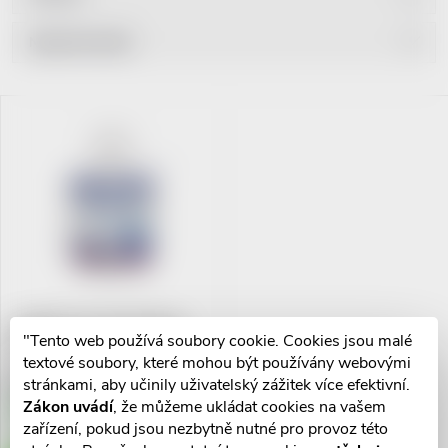
Ř
Nejprodávanější
a
Nejlevnější
V
Nejdražší
z
ý
Abecedně
e
p
n
i
í
s
MedPharma Draslík 50mg
p
"Tento web používá soubory cookie. Cookies jsou malé
tbl.67
p
textové soubory, které mohou být používány webovými
r
64 Kč
stránkami, aby učinily uživatelský zážitek více efektivní.
r
Zákon uvádí
, že můžeme ukládat cookies na vašem
Skladem v eshopu
>10 ks
zařízení, pokud jsou nezbytně nutné pro provoz této
o