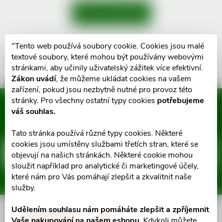
ZPĚT DO OBCHODU
"Tento web používá soubory cookie. Cookies jsou malé
textové soubory, které mohou být používány webovými
stránkami, aby učinily uživatelský zážitek více efektivní.
Zákon uvádí
, že můžeme ukládat cookies na vašem
zařízení, pokud jsou nezbytně nutné pro provoz této
stránky. Pro všechny ostatní typy cookies
potřebujeme
Mějte přehled o novinkách
váš souhlas.
a slevách
Z
Tato stránka používá různé typy cookies. Některé
cookies jsou umístěny službami třetích stran, které se
á
E-mail
ODEBÍRAT
objevují na našich stránkách. Některé cookie mohou
sloužit například pro analytické či marketingové účely,
p
které nám pro Vás pomáhají zlepšit a zkvalitnit naše
Vložením e-mailu souhlasíte s
podmínkami ochrany osobních údajů
služby.
a
Udělením souhlasu nám pomáháte zlepšit a zpříjemnit
Informace pro vás
Vaše nakupování na našem eshopu.
Kdykoli můžete