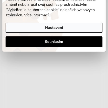
t
změnit nebo zrušit svůj souhlas prostřednictvím
"Vyjádření o souborech cookie" na našich webových
í
Facebook
stránkách.
Více informací.
Nastavení
Souhlasím