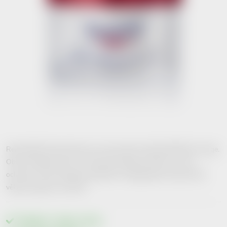
Remodelační denní krém pro suchou pleť z řady EUCERIN Anti-age.
Obnova objemu pleti. S ochranným faktorem SPF15 + UVA
ochranou. Krém obsahuje magnolol a oligopeptidy. Doporučená
věková skupina: od 40 let.
Skladem v eshopu
>10 ks