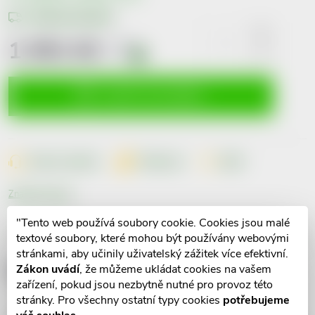
Možnosti doručení
1 001 Kč
včetně
DPH
i
Měrná
cena:
VLOŽIT DO KOŠÍKU
Dotaz k produktu
Hlídací pes
Sdílet
Značka:
Eucerin
"Tento web používá soubory cookie. Cookies jsou malé
Popis produktu
textové soubory, které mohou být používány webovými
stránkami, aby učinily uživatelský zážitek více efektivní.
Detailní popis produktu
Zákon uvádí
, že můžeme ukládat cookies na vašem
zařízení, pokud jsou nezbytně nutné pro provoz této
stránky. Pro všechny ostatní typy cookies
potřebujeme