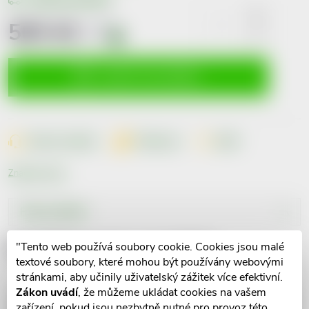
565 Kč
včetně
DPH
i
Měrná
cena:
VLOŽIT DO KOŠÍKU
Dotaz k produktu
Hlídací pes
Sdílet
Značka:
Favea
Popis produktu
Detailní popis produktu
"Tento web používá soubory cookie. Cookies jsou malé
textové soubory, které mohou být používány webovými
stránkami, aby učinily uživatelský zážitek více efektivní.
Zákon uvádí
, že můžeme ukládat cookies na vašem
zařízení, pokud jsou nezbytně nutné pro provoz této