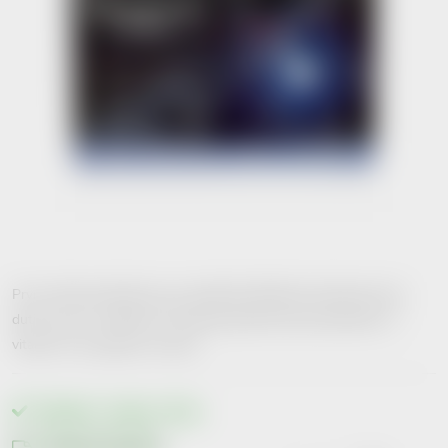
První orální probiotikum pro doplnění přátelské mikrobioty krku,
dutiny ústní a středouší. Obsahuje patentované probiotikum a
vitamín D na podporu imunity.
Skladem v eshopu
>10 ks
Možnosti doručení