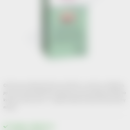
Obnovuje a posilňuje přirozenou mikrofloru v pochvě a v případech
její nerovnováhy (bakteriální vaginóza) ji upravuje. Baktérie mléčného
kvašení chránící pochvu. 1 vaginální tableta obsahuje 50mg kyseliny
mléčné .
Skladem v lékárně
1 ks