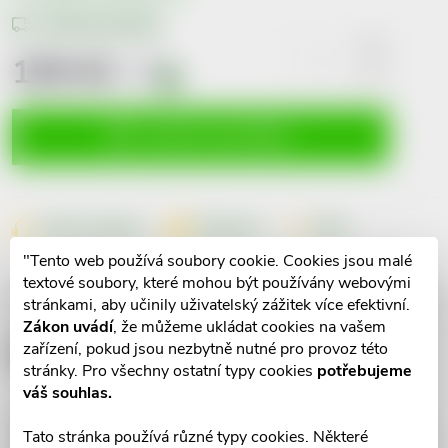
Možnosti doručení
159 Kč
včetně
DPH
i
Měrná
cena:
VLOŽIT DO KOŠÍKU
Dotaz k produktu
Hlídací pes
Sdílet
"Tento web používá soubory cookie. Cookies jsou malé
textové soubory, které mohou být používány webovými
Popis produktu
stránkami, aby učinily uživatelský zážitek více efektivní.
Zákon uvádí
, že můžeme ukládat cookies na vašem
Detailní popis produktu
zařízení, pokud jsou nezbytně nutné pro provoz této
stránky. Pro všechny ostatní typy cookies
potřebujeme
váš souhlas.
Tato stránka používá různé typy cookies. Některé