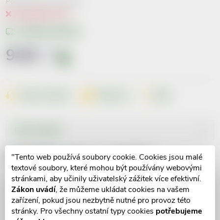
Položka byla vyprodána…
Vyprodáno
10 ks
Možnosti doručení
9 Kč
včetně
DPH
i
Měrná
cena:
Dotaz k produktu
Hlídací pes
Sdílet
Popis produktu
Detailní popis produktu
"Tento web používá soubory cookie. Cookies jsou malé
textové soubory, které mohou být používány webovými
stránkami, aby učinily uživatelský zážitek více efektivní.
Parametry produktu
Zákon uvádí
, že můžeme ukládat cookies na vašem
zařízení, pokud jsou nezbytně nutné pro provoz této
stránky. Pro všechny ostatní typy cookies
potřebujeme
Recenze