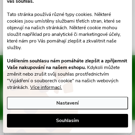
váš souhlas.
Diskuse
Tato stránka používá různé typy cookies. Některé
cookies jsou umístěny službami třetích stran, které se
objevují na našich stránkách. Některé cookie mohou
sloužit například pro analytické či marketingové účely,
které nám pro Vás pomáhají zlepšit a zkvalitnit naše
služby.
Udělením souhlasu nám pomáháte zlepšit a zpříjemnit
Mějte přehled o novinkách
Vaše nakupování na našem eshopu.
Kdykoli můžete
a slevách
změnit nebo zrušit svůj souhlas prostřednictvím
Z
"Vyjádření o souborech cookie" na našich webových
stránkách.
Více informací.
á
E-mail
ODEBÍRAT
Nastavení
p
Vložením e-mailu souhlasíte s
podmínkami ochrany osobních údajů
Souhlasím
a
Informace pro vás