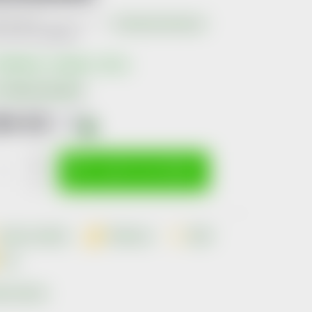
Neohodnoceno
Podrobnosti hodnocení
produktu:
2838903
kladem v eshopu
>10 ks
Možnosti doručení
94 Kč
včetně
DPH
i
ná
:
VLOŽIT DO KOŠÍKU
Dotaz k produktu
Hlídací pes
Sdílet
Tisk
ka:
Kinemax