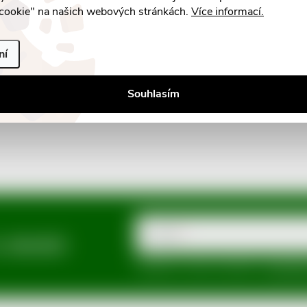
cookie" na našich webových stránkách.
Více informací.
ní
Souhlasím
E-mail
a slevách
Vložením e-mailu souhlasíte s
podmínka