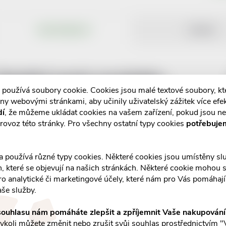
POPIS PRODUKTU
RECENZE
Detailní popis produktu
 používá soubory cookie. Cookies jsou malé textové soubory, k
ny webovými stránkami, aby učinily uživatelský zážitek více efek
dí
, že můžeme ukládat cookies na vašem zařízení, pokud jsou n
rovoz této stránky. Pro všechny ostatní typy cookies
potřebuje
a používá různé typy cookies. Některé cookies jsou umístěny s
an, které se objevují na našich stránkách. Některé cookie mohou s
ro analytické či marketingové účely, které nám pro Vás pomáhají 
aše služby.
ouhlasu nám pomáháte zlepšit a zpříjemnit Vaše nakupován
koli můžete změnit nebo zrušit svůj souhlas prostřednictvím "