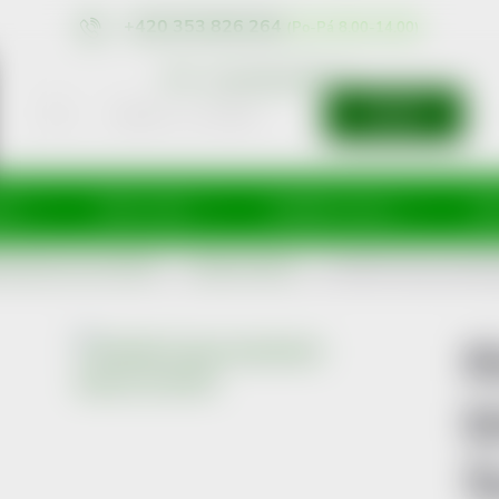
+420 353 826 264
eshop@nonRx.cz
HLEDAT
íže
Péče o tělo
Doplňky stravy
Dě
obvazové, krycí a fixační
Tejpovací pásky
KineMAX Classic kinesiol
K
k
5