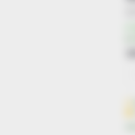
Kód 
S
1
Měr
cena
Znač