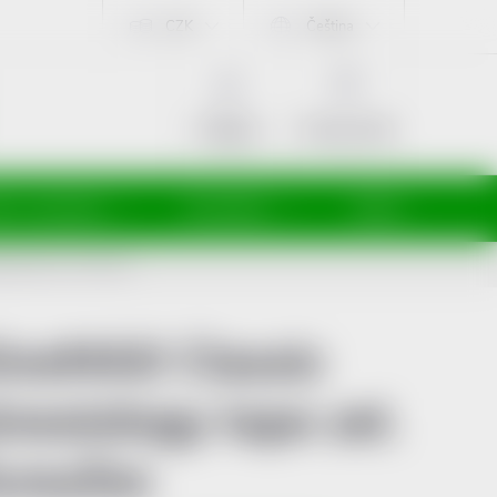
CZK
Čeština
NÁKUPNÍ
KOŠÍK
Prázdný košík
Přihlášení
ti a maminky
Kosmetika
Veterina
ogy tape zel. 5cmx5m
ineMAX Classic
inesiology tape zel.
cmx5m