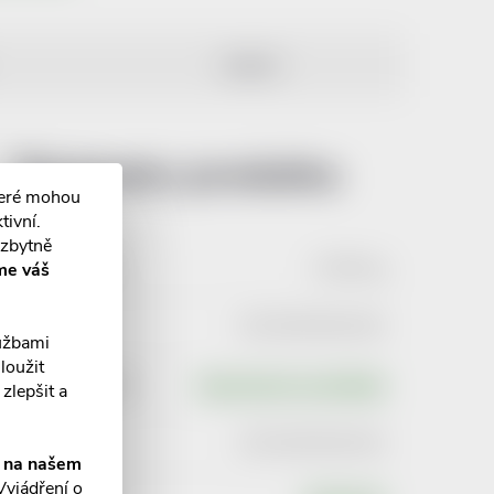
DISKUZE
Parametry produktu:
teré mohou
tivní.
ezbytně
Hmotnost
:
0.085 kg
me váš
EAN
:
6973697891593
lužbami
loužit
Typ produktu
:
Zdravotnický prostředek
zlepšit a
EAN
:
6973697891593
í na našem
Vyjádření o