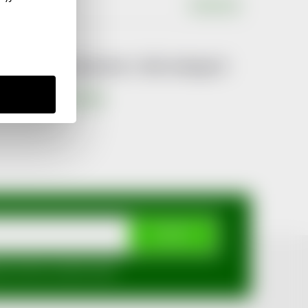
Výrobce
:
ERAWAN
Produkt naleznete v této kategorii
Tejpovací pásky
ODEBÍRAT
mi ochrany osobních údajů