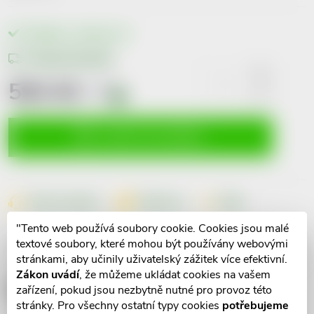
Skladem v eshopu
4 ks
Možnosti doručení
592 Kč
včetně
DPH
i
Měrná
cena:
VLOŽIT DO KOŠÍKU
Dotaz k produktu
Hlídací pes
Sdílet
"Tento web používá soubory cookie. Cookies jsou malé
textové soubory, které mohou být používány webovými
Popis produktu
stránkami, aby učinily uživatelský zážitek více efektivní.
Zákon uvádí
, že můžeme ukládat cookies na vašem
Detailní popis produktu
zařízení, pokud jsou nezbytně nutné pro provoz této
stránky. Pro všechny ostatní typy cookies
potřebujeme