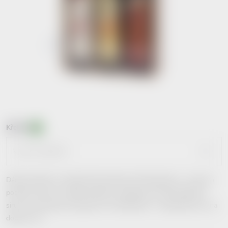
Křehké
?
Dárkové balení 3 výrobků Kitl obsahuje: Kitl Meducínka - sirup pro
posílení imunity v období chřipek a nachlazení. Kitl Životabudič -
sirup na povzbuzení organismu. Kitl Šláftruňk - medicinální víno na
dobrou noc.