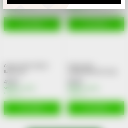
Skladem v eshopu
Skladem v eshopu
>10 ks
>10 ks
DO KOŠÍKU
DO KOŠÍKU
Cosmos water-resistant
Cosmos sport
6x10cm 5ks
voděodol.6x10cm 5ks nápl.
49 Kč
49 Kč
Skladem v eshopu
Skladem v eshopu
>10 ks
>10 ks
DO KOŠÍKU
DO KOŠÍKU