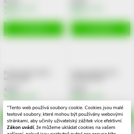
87 Kč
59 Kč
u
k
Skladem v eshopu
Skladem v eshopu
10 ks
10 ks
k
t
DO KOŠÍKU
DO KOŠÍKU
t
ů
ů
Cosmos water-resistant
Cosmos sensit.silic.ultra
nap.2vel.20ks
jemná6x10cm5ks
49 Kč
59 Kč
Skladem v eshopu
Skladem v eshopu
>10 ks
>10 ks
"Tento web používá soubory cookie. Cookies jsou malé
textové soubory, které mohou být používány webovými
DO KOŠÍKU
DO KOŠÍKU
stránkami, aby učinily uživatelský zážitek více efektivní.
Zákon uvádí
, že můžeme ukládat cookies na vašem