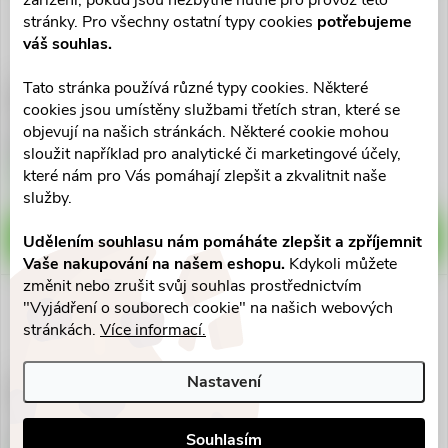
zařízení, pokud jsou nezbytně nutné pro provoz této
stránky. Pro všechny ostatní typy cookies
potřebujeme
váš souhlas.
Tato stránka používá různé typy cookies. Některé
Cosmos sensit.silic.ultra jemná
Cosmos kids dětská
cookies jsou umístěny službami třetích stran, které se
2vel.8ks
napl.2vel.20ks
objevují na našich stránkách. Některé cookie mohou
56 Kč
49 Kč
sloužit například pro analytické či marketingové účely,
Skladem v eshopu
Skladem v eshopu
které nám pro Vás pomáhají zlepšit a zkvalitnit naše
>10 ks
>10 ks
služby.
DO KOŠÍKU
DO KOŠÍKU
Udělením souhlasu nám pomáháte zlepšit a zpříjemnit
Vaše nakupování na našem eshopu.
Kdykoli můžete
změnit nebo zrušit svůj souhlas prostřednictvím
"Vyjádření o souborech cookie" na našich webových
stránkách.
Více informací.
Nastavení
Cosmos aqua fun nápl.do vody
Cosmos water-resistant
2vel.12ks
5vel.20ks voděod.
49 Kč
49 Kč
Souhlasím