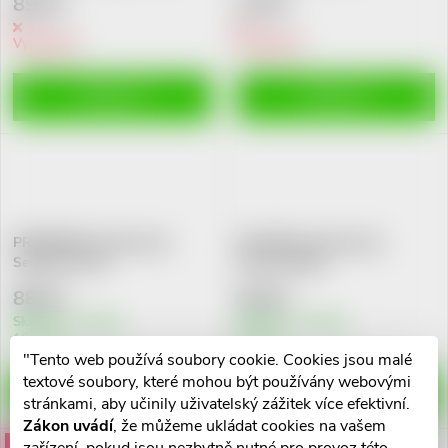
89 Kč
79 Kč
u
k
Vyprodáno
Vyprodáno
k
t
ZOBRAZIT
ZOBRAZIT
t
ů
ů
PRESIDENT zubní pasta
EVA Bělící zubní pasta
Sensitive 75ml
Charcoal 50g
88 Kč
84 Kč
Skladem v eshopu
Skladem v eshopu
10 ks
5 ks
"Tento web používá soubory cookie. Cookies jsou malé
textové soubory, které mohou být používány webovými
DO KOŠÍKU
DO KOŠÍKU
stránkami, aby učinily uživatelský zážitek více efektivní.
Zákon uvádí
, že můžeme ukládat cookies na vašem
Akce
Akce