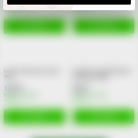
Skladem v eshopu
Skladem v eshopu
10 ks
>10 ks
DO KOŠÍKU
DO KOŠÍKU
Lacalut zubní pasta sensitiv
Sudantha ajurvédská bylinná
75ml
zubní pasta 120g
109 Kč
99 Kč
Skladem v eshopu
Skladem v eshopu
>10 ks
10 ks
DO KOŠÍKU
DO KOŠÍKU