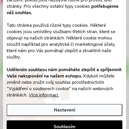
zařízení, pokud jsou nezbytně nutné pro provoz této
stránky. Pro všechny ostatní typy cookies
potřebujeme
váš souhlas.
Tato stránka používá různé typy cookies. Některé
CURAPROX Enzycal 1450ppm
CURAPROX Enzycal 950ppm
cookies jsou umístěny službami třetích stran, které se
zub.pasta 75ml
zub.pasta 75ml
objevují na našich stránkách. Některé cookie mohou
109 Kč
109 Kč
sloužit například pro analytické či marketingové účely,
Skladem v lékárně
které nám pro Vás pomáhají zlepšit a zkvalitnit naše
Vyprodáno
1 ks
služby.
ZOBRAZIT
DO KOŠÍKU
Udělením souhlasu nám pomáháte zlepšit a zpříjemnit
Vaše nakupování na našem eshopu.
Kdykoli můžete
změnit nebo zrušit svůj souhlas prostřednictvím
"Vyjádření o souborech cookie" na našich webových
stránkách.
Více informací.
Nastavení
Biorepair Advanced Intensive
Elmex Sen.rof.Repair&Prevent
Night zub.pasta 75ml
zu.pas.75ml
115 Kč
180 Kč
Souhlasím