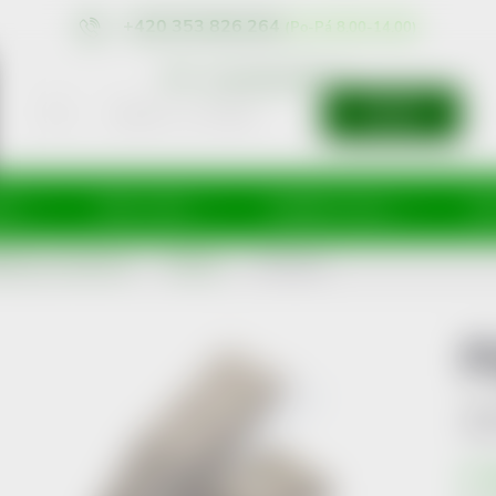
+420 353 826 264
eshop@nonRx.cz
HLEDAT
íže
Péče o tělo
Doplňky stravy
Dě
ředky pro domácnost
Nástroje
Půlič tablet
P
Kód 
S