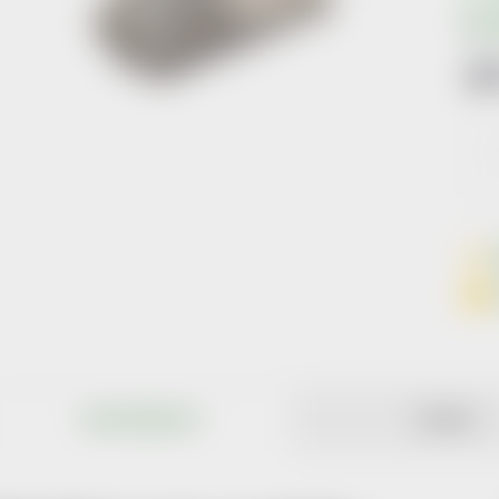
3
Měr
cena
POPIS PRODUKTU
RECENZE