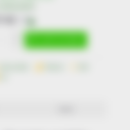
Možnosti doručení
7 Kč
včetně
DPH
i
ná
:
VLOŽIT DO KOŠÍKU
Dotaz k produktu
Hlídací pes
Sdílet
Tisk
DISKUZE