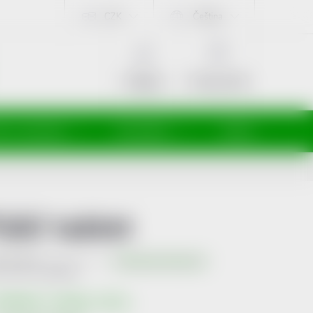
CZK
Čeština
NÁKUPNÍ
KOŠÍK
Prázdný košík
Přihlášení
ti a maminky
Kosmetika
Veterina
ůlič tablet
Neohodnoceno
Podrobnosti hodnocení
produktu:
4146016
kladem v eshopu
>10 ks