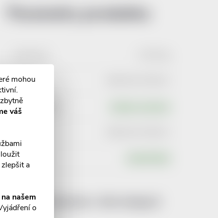
Parametry produktu:
Hmotnost
:
0.025 kg
teré mohou
EAN
:
8594191700013
tivní.
ezbytně
Typ produktu
:
Ostatní sortiment
me váš
EAN
:
8594191700013
lužbami
loužit
Výrobce
:
EUROFORM
zlepšit a
í na našem
Produkt naleznete v této kategorii
Vyjádření o