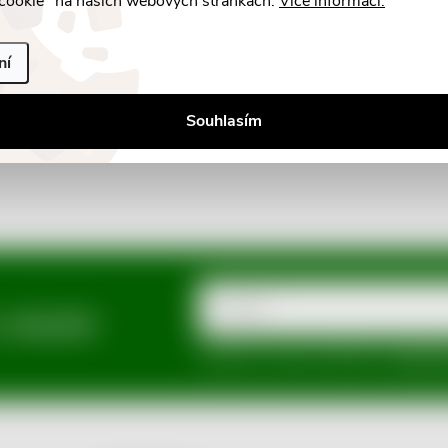
cookie" na našich webových stránkách.
Více informací.
ní
Souhlasím
E-mail
a slevách
Vložením e-mailu souhlasíte s
podmínka