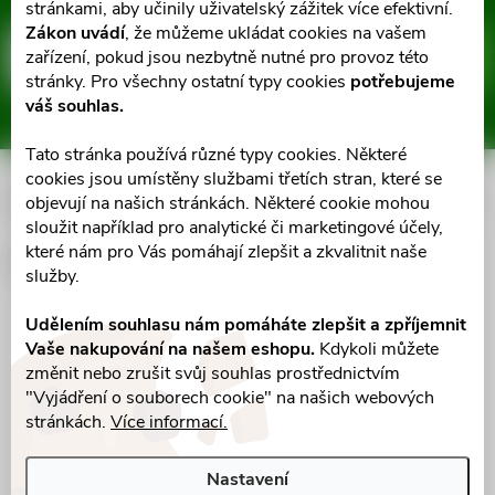
Z
stránkami, aby učinily uživatelský zážitek více efektivní.
Zákon uvádí
, že můžeme ukládat cookies na vašem
á
zařízení, pokud jsou nezbytně nutné pro provoz této
E-mail
ODEBÍRAT
stránky. Pro všechny ostatní typy cookies
potřebujeme
p
váš souhlas.
Vložením e-mailu souhlasíte s
podmínkami ochrany osobních údajů
a
Tato stránka používá různé typy cookies. Některé
cookies jsou umístěny službami třetích stran, které se
Informace pro vás
objevují na našich stránkách. Některé cookie mohou
t
sloužit například pro analytické či marketingové účely,
které nám pro Vás pomáhají zlepšit a zkvalitnit naše
í
Facebook
služby.
Udělením souhlasu nám pomáháte zlepšit a zpříjemnit
Vaše nakupování na našem eshopu.
Kdykoli můžete
změnit nebo zrušit svůj souhlas prostřednictvím
"Vyjádření o souborech cookie" na našich webových
stránkách.
Více informací.
Nastavení