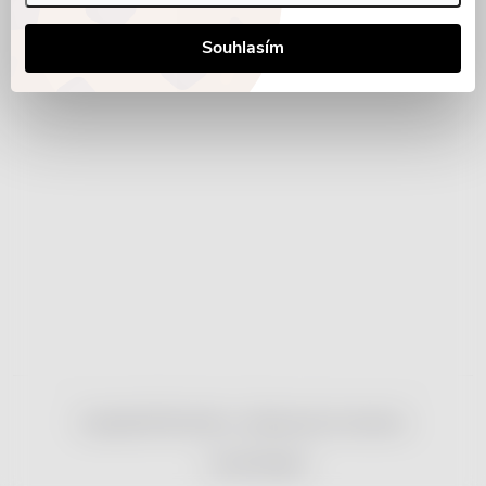
Souhlasím
Copyright 2026
nonRx.cz
. Všechna práva vyhrazena.
Vytvořil Shoptet