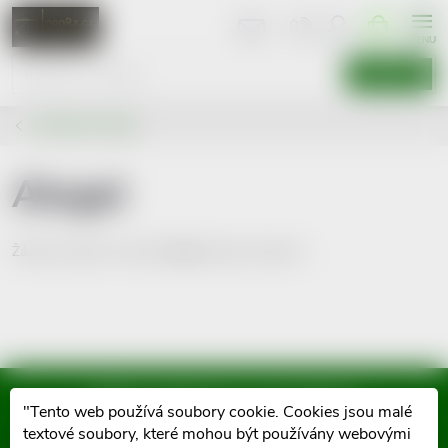
Přejít
NÁKUPNÍ
KOŠÍK
na
obsah
HLEDAT
Prodávané značky
Alogel
Žádné produkty značky
Alogel
nebyly nalezeny...
Mějte přehled o novinkách
"Tento web používá soubory cookie. Cookies jsou malé
a slevách
textové soubory, které mohou být používány webovými