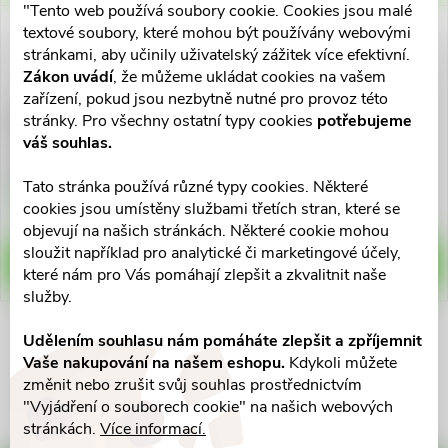
ů
"Tento web používá soubory cookie. Cookies jsou malé
ů
textové soubory, které mohou být používány webovými
stránkami, aby učinily uživatelský zážitek více efektivní.
Zákon uvádí
, že můžeme ukládat cookies na vašem
zařízení, pokud jsou nezbytně nutné pro provoz této
Analergin Neo 5mg por.tbl.flm.
Analergin Neo 5mg
stránky. Pro všechny ostatní typy cookies
potřebujeme
20x5mg
por.tbl.flm.10x5mg
váš souhlas.
185 Kč
93 Kč
Tato stránka používá různé typy cookies. Některé
Skladem v eshopu
Skladem v eshopu
cookies jsou umístěny službami třetích stran, které se
>10 ks
>10 ks
objevují na našich stránkách. Některé cookie mohou
sloužit například pro analytické či marketingové účely,
DO KOŠÍKU
DO KOŠÍKU
které nám pro Vás pomáhají zlepšit a zkvalitnit naše
služby.
Udělením souhlasu nám pomáháte zlepšit a zpříjemnit
O
Vaše nakupování na našem eshopu.
Kdykoli můžete
změnit nebo zrušit svůj souhlas prostřednictvím
v
"Vyjádření o souborech cookie" na našich webových
stránkách.
Více informací.
l