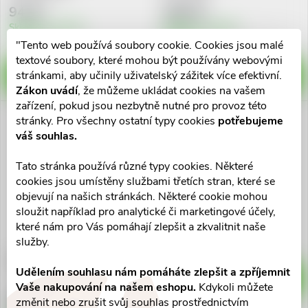
94 Kč
289 Kč
Skladem v eshopu
Skladem v eshopu
>10 ks
>10 ks
"Tento web používá soubory cookie. Cookies jsou malé
textové soubory, které mohou být používány webovými
stránkami, aby učinily uživatelský zážitek více efektivní.
DO KOŠÍKU
DO KOŠÍKU
Zákon uvádí
, že můžeme ukládat cookies na vašem
zařízení, pokud jsou nezbytně nutné pro provoz této
stránky. Pro všechny ostatní typy cookies
potřebujeme
váš souhlas.
Tato stránka používá různé typy cookies. Některé
Astina SuperMag B6 tbl.30
cookies jsou umístěny službami třetích stran, které se
objevují na našich stránkách. Některé cookie mohou
sloužit například pro analytické či marketingové účely,
142 Kč
které nám pro Vás pomáhají zlepšit a zkvalitnit naše
Skladem v eshopu
služby.
>10 ks
Astina Cur-Cum cps.60
Udělením souhlasu nám pomáháte zlepšit a zpříjemnit
DO KOŠÍKU
Vaše nakupování na našem eshopu.
Kdykoli můžete
366 Kč
změnit nebo zrušit svůj souhlas prostřednictvím