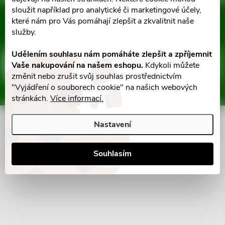
ů
á
sloužit například pro analytické či marketingové účely,
ů
Mějte přehled o novinkách
které nám pro Vás pomáhají zlepšit a zkvalitnit naše
d
a slevách
Z
služby.
a
Udělením souhlasu nám pomáháte zlepšit a zpříjemnit
á
c
E-mail
ODEBÍRAT
Vaše nakupování na našem eshopu.
Kdykoli můžete
změnit nebo zrušit svůj souhlas prostřednictvím
p
í
"Vyjádření o souborech cookie" na našich webových
Vložením e-mailu souhlasíte s
podmínkami ochrany osobních údajů
stránkách.
Více informací.
p
a
r
Nastavení
Informace pro vás
t
v
Souhlasím
í
Facebook
k
y
v