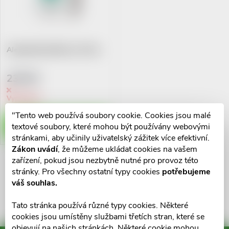
n
i
í
s
AlergoHelp BioBoom 30 tob.
p
p
r
239 Kč
r
Vyprodáno
o
o
"Tento web používá soubory cookie. Cookies jsou malé
ZOBRAZIT
textové soubory, které mohou být používány webovými
d
stránkami, aby učinily uživatelský zážitek více efektivní.
d
Zákon uvádí
, že můžeme ukládat cookies na vašem
u
zařízení, pokud jsou nezbytně nutné pro provoz této
u
O
stránky. Pro všechny ostatní typy cookies
potřebujeme
k
váš souhlas.
k
v
t
Tato stránka používá různé typy cookies. Některé
l
t
cookies jsou umístěny službami třetích stran, které se
objevují na našich stránkách. Některé cookie mohou